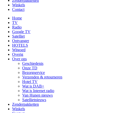
Zenderpakketten
Winkels
Contact
Home
TV
Radio
Google TV
Satelliet
Ontvanger
HOTELS
Witgoed
Overig
Over ons
Geschiedenis
Onze TD
Bezorgservice
Verzenden & retourneren
Hotel TV
Wat is DAB+
Wat is Internet radio
Van Hunen nieuws
Satellietnieuws
Zenderpakketten
Winkels