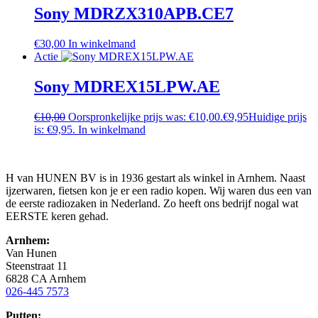
Sony MDRZX310APB.CE7
€
30,00
In winkelmand
Actie
Sony MDREX15LPW.AE
€
10,00
Oorspronkelijke prijs was: €10,00.
€
9,95
Huidige prijs
is: €9,95.
In winkelmand
H van HUNEN BV is in 1936 gestart als winkel in Arnhem. Naast
ijzerwaren, fietsen kon je er een radio kopen. Wij waren dus een van
de eerste radiozaken in Nederland. Zo heeft ons bedrijf nogal wat
EERSTE keren gehad.
Arnhem:
Van Hunen
Steenstraat 11
6828 CA Arnhem
026-445 7573
Putten: