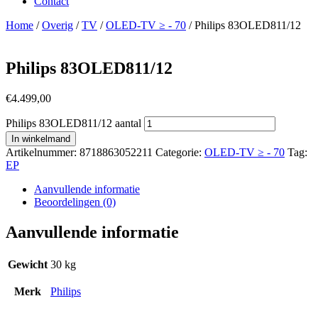
Contact
Home
/
Overig
/
TV
/
OLED-TV ≥ - 70
/ Philips 83OLED811/12
Philips 83OLED811/12
€
4.499,00
Philips 83OLED811/12 aantal
In winkelmand
Artikelnummer:
8718863052211
Categorie:
OLED-TV ≥ - 70
Tag:
EP
Aanvullende informatie
Beoordelingen (0)
Aanvullende informatie
Gewicht
30 kg
Merk
Philips