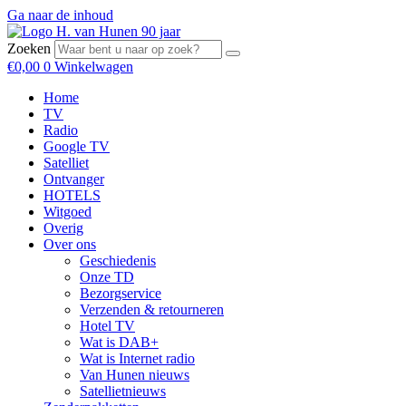
Ga naar de inhoud
Zoeken
€
0,00
0
Winkelwagen
Home
TV
Radio
Google TV
Satelliet
Ontvanger
HOTELS
Witgoed
Overig
Over ons
Geschiedenis
Onze TD
Bezorgservice
Verzenden & retourneren
Hotel TV
Wat is DAB+
Wat is Internet radio
Van Hunen nieuws
Satellietnieuws