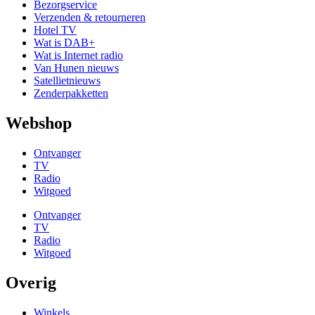
Bezorgservice
Verzenden & retourneren
Hotel TV
Wat is DAB+
Wat is Internet radio
Van Hunen nieuws
Satellietnieuws
Zenderpakketten
Webshop
Ontvanger
TV
Radio
Witgoed
Ontvanger
TV
Radio
Witgoed
Overig
Winkels