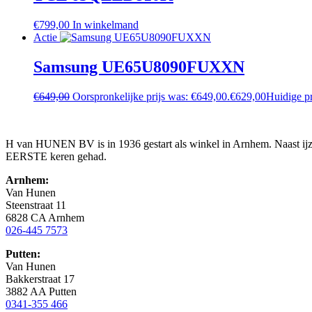
€
799,00
In winkelmand
Actie
Samsung UE65U8090FUXXN
€
649,00
Oorspronkelijke prijs was: €649,00.
€
629,00
Huidige pr
H van HUNEN BV is in 1936 gestart als winkel in Arnhem. Naast ijzer
EERSTE keren gehad.
Arnhem:
Van Hunen
Steenstraat 11
6828 CA Arnhem
026-445 7573
Putten:
Van Hunen
Bakkerstraat 17
3882 AA Putten
0341-355 466