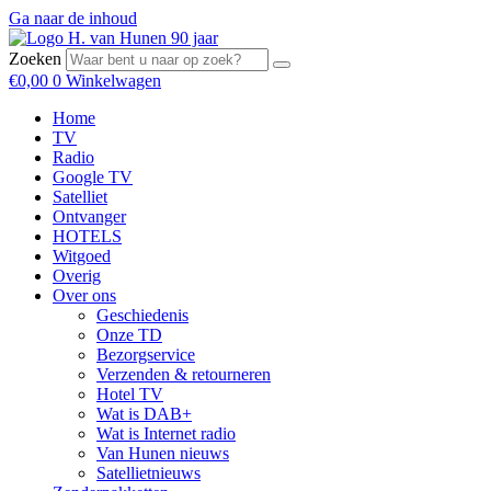
Ga naar de inhoud
Zoeken
€
0,00
0
Winkelwagen
Home
TV
Radio
Google TV
Satelliet
Ontvanger
HOTELS
Witgoed
Overig
Over ons
Geschiedenis
Onze TD
Bezorgservice
Verzenden & retourneren
Hotel TV
Wat is DAB+
Wat is Internet radio
Van Hunen nieuws
Satellietnieuws