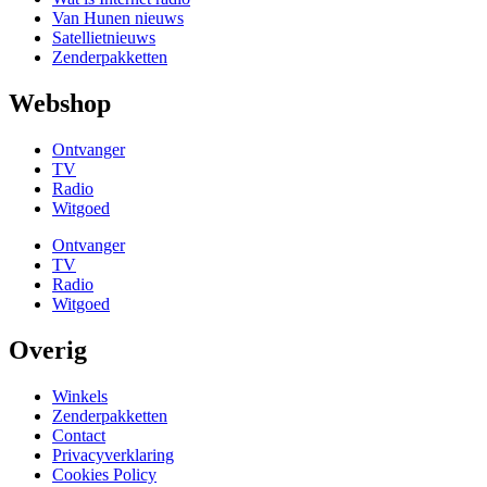
Van Hunen nieuws
Satellietnieuws
Zenderpakketten
Webshop
Ontvanger
TV
Radio
Witgoed
Ontvanger
TV
Radio
Witgoed
Overig
Winkels
Zenderpakketten
Contact
Privacyverklaring
Cookies Policy