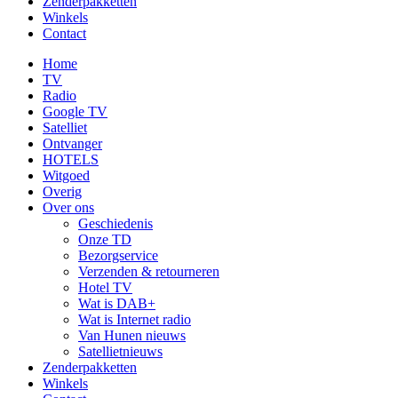
Zenderpakketten
Winkels
Contact
Home
TV
Radio
Google TV
Satelliet
Ontvanger
HOTELS
Witgoed
Overig
Over ons
Geschiedenis
Onze TD
Bezorgservice
Verzenden & retourneren
Hotel TV
Wat is DAB+
Wat is Internet radio
Van Hunen nieuws
Satellietnieuws
Zenderpakketten
Winkels