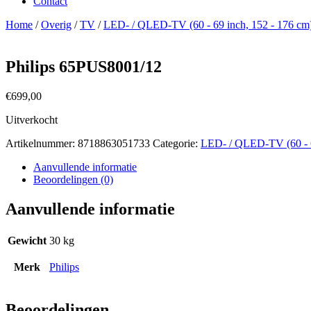
Contact
Home
/
Overig
/
TV
/
LED- / QLED-TV (60 - 69 inch, 152 - 176 cm
Philips 65PUS8001/12
€
699,00
Uitverkocht
Artikelnummer:
8718863051733
Categorie:
LED- / QLED-TV (60 - 6
Aanvullende informatie
Beoordelingen (0)
Aanvullende informatie
Gewicht
30 kg
Merk
Philips
Beoordelingen