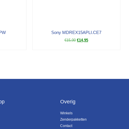
APW
Sony MDREX15APLI.CE7
€
15,00
€
14,95
op
Overig
Winkels
Zenderpakketten
Contact