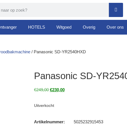
ntvanger
HOTELS
Witgoed
Overig
Over ons
roodbakmachine
/ Panasonic SD-YR2540HXD
Panasonic SD-YR25
€
249,00
€
230,00
Uitverkocht
Artikelnummer:
5025232915453