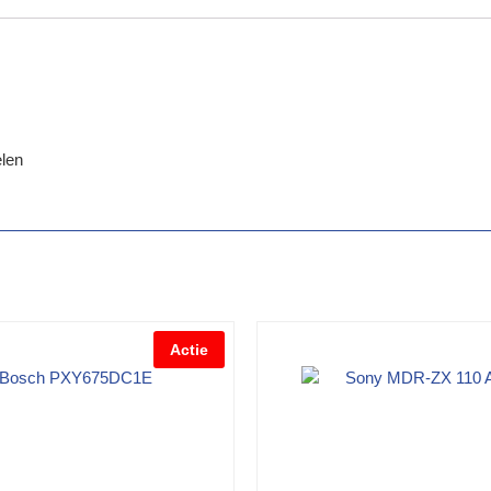
len
Actie