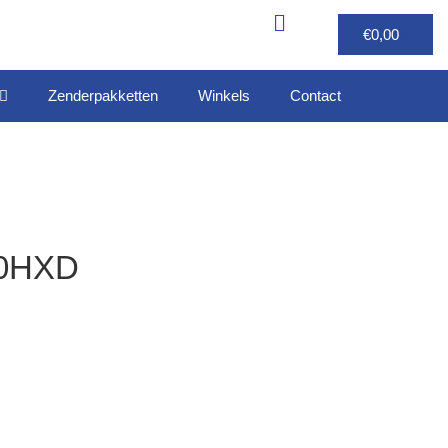
€
0,00
Zenderpakketten
Winkels
Contact
40HXD