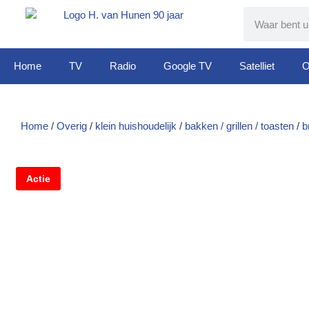
Home
TV
Radio
Google TV
Satelliet
O
Home
/
Overig
/
klein huishoudelijk
/
bakken / grillen / toasten
/
b
Actie