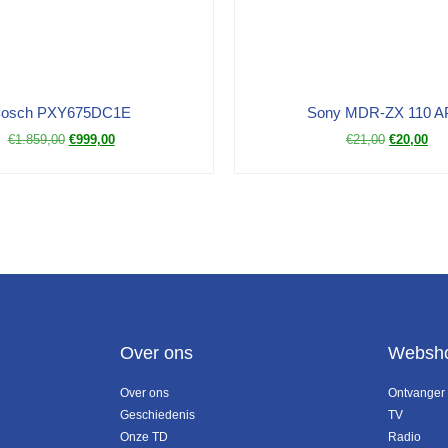
osch PXY675DC1E
Sony MDR-ZX 110 
€
1.859,00
€
999,00
€
21,00
€
20,00
Over ons
Websh
Over ons
Ontvanger
Geschiedenis
TV
Onze TD
Radio