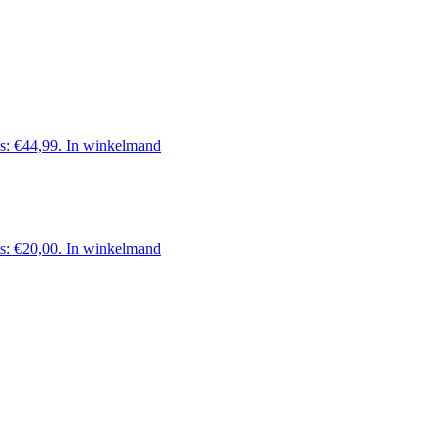
is: €44,99.
In winkelmand
is: €20,00.
In winkelmand