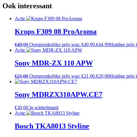
Ook interessant
Actie
Krups F309 08 ProAroma
€
49,99
Oorspronkelijke prijs was: €49,99.
€
44,99
Huidige prijs 
Actie
Sony MDR-ZX 110 APW
€
21,00
Oorspronkelijke prijs was: €21,00.
€
20,00
Huidige prijs 
Sony MDRZX310APW.CE7
€
30,00
In winkelmand
Actie
Bosch TKA8013 Styline