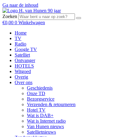
Ga naar de inhoud
Zoeken
€
0,00
0
Winkelwagen
Home
TV
Radio
Google TV
Satelliet
Ontvanger
HOTELS
Witgoed
Overig
Over ons
Geschiedenis
Onze TD
Bezorgservice
Verzenden & retourneren
Hotel TV
Wat is DAB+
Wat is Internet radio
Van Hunen nieuws
Satellietnieuws