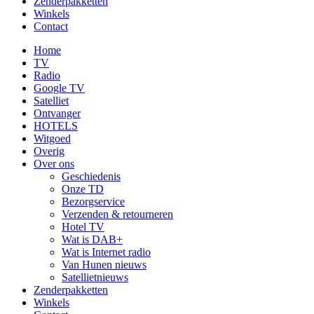
Zenderpakketten
Winkels
Contact
Home
TV
Radio
Google TV
Satelliet
Ontvanger
HOTELS
Witgoed
Overig
Over ons
Geschiedenis
Onze TD
Bezorgservice
Verzenden & retourneren
Hotel TV
Wat is DAB+
Wat is Internet radio
Van Hunen nieuws
Satellietnieuws
Zenderpakketten
Winkels