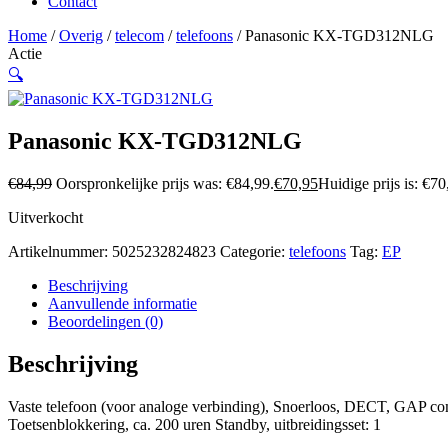
Contact
Home
/
Overig
/
telecom
/
telefoons
/ Panasonic KX-TGD312NLG
Actie
🔍
Panasonic KX-TGD312NLG
€
84,99
Oorspronkelijke prijs was: €84,99.
€
70,95
Huidige prijs is: €70
Uitverkocht
Artikelnummer:
5025232824823
Categorie:
telefoons
Tag:
EP
Beschrijving
Aanvullende informatie
Beoordelingen (0)
Beschrijving
Vaste telefoon (voor analoge verbinding), Snoerloos, DECT, GAP co
Toetsenblokkering, ca. 200 uren Standby, uitbreidingsset: 1