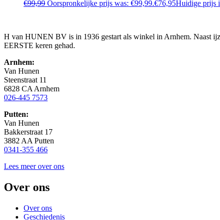
€
99,99
Oorspronkelijke prijs was: €99,99.
€
76,95
Huidige prijs 
H van HUNEN BV is in 1936 gestart als winkel in Arnhem. Naast ijzer
EERSTE keren gehad.
Arnhem:
Van Hunen
Steenstraat 11
6828 CA Arnhem
026-445 7573
Putten:
Van Hunen
Bakkerstraat 17
3882 AA Putten
0341-355 466
Lees meer over ons
Over ons
Over ons
Geschiedenis