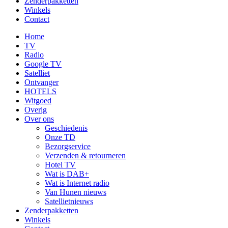
Zenderpakketten
Winkels
Contact
Home
TV
Radio
Google TV
Satelliet
Ontvanger
HOTELS
Witgoed
Overig
Over ons
Geschiedenis
Onze TD
Bezorgservice
Verzenden & retourneren
Hotel TV
Wat is DAB+
Wat is Internet radio
Van Hunen nieuws
Satellietnieuws
Zenderpakketten
Winkels