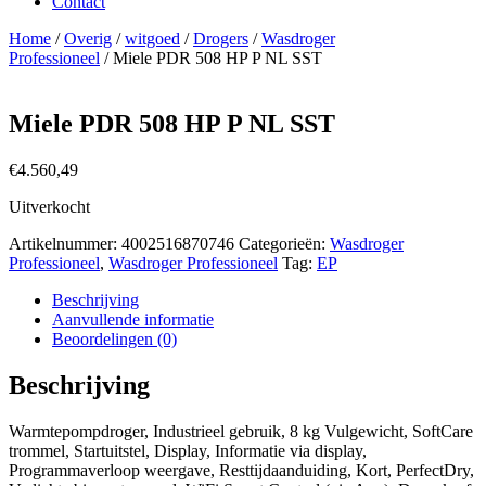
Contact
Home
/
Overig
/
witgoed
/
Drogers
/
Wasdroger
Professioneel
/ Miele PDR 508 HP P NL SST
Miele PDR 508 HP P NL SST
€
4.560,49
Uitverkocht
Artikelnummer:
4002516870746
Categorieën:
Wasdroger
Professioneel
,
Wasdroger Professioneel
Tag:
EP
Beschrijving
Aanvullende informatie
Beoordelingen (0)
Beschrijving
Warmtepompdroger, Industrieel gebruik, 8 kg Vulgewicht, SoftCare
trommel, Startuitstel, Display, Informatie via display,
Programmaverloop weergave, Resttijdaanduiding, Kort, PerfectDry,