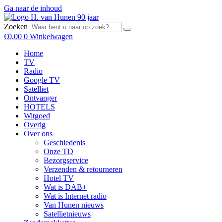
Ga naar de inhoud
Zoeken
€
0,00
0
Winkelwagen
Home
TV
Radio
Google TV
Satelliet
Ontvanger
HOTELS
Witgoed
Overig
Over ons
Geschiedenis
Onze TD
Bezorgservice
Verzenden & retourneren
Hotel TV
Wat is DAB+
Wat is Internet radio
Van Hunen nieuws
Satellietnieuws