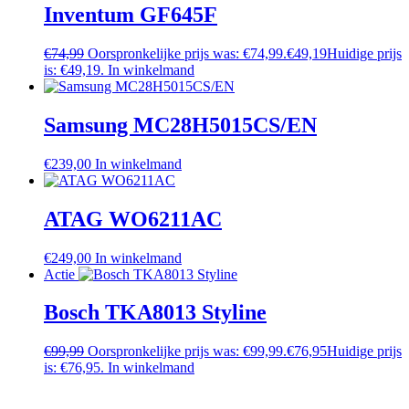
Inventum GF645F
€
74,99
Oorspronkelijke prijs was: €74,99.
€
49,19
Huidige prijs
is: €49,19.
In winkelmand
Samsung MC28H5015CS/EN
€
239,00
In winkelmand
ATAG WO6211AC
€
249,00
In winkelmand
Actie
Bosch TKA8013 Styline
€
99,99
Oorspronkelijke prijs was: €99,99.
€
76,95
Huidige prijs
is: €76,95.
In winkelmand