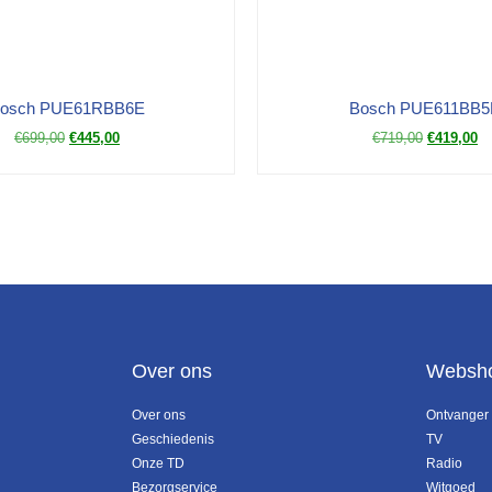
osch PUE61RBB6E
Bosch PUE611BB5
€
699,00
€
445,00
€
719,00
€
419,00
Over ons
Websh
Over ons
Ontvanger
Geschiedenis
TV
Onze TD
Radio
Bezorgservice
Witgoed