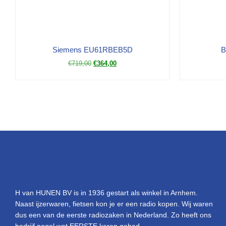
Siemens EU61RBEB5D
B
€
719,00
€
364,00
H van HUNEN BV is in 1936 gestart als winkel in Arnhem.
Naast ijzerwaren, fietsen kon je er een radio kopen. Wij waren
dus een van de eerste radiozaken in Nederland. Zo heeft ons