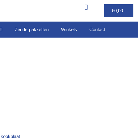
€
0,00
Zenderpakketten
Winkels
Contact
,
kookplaat