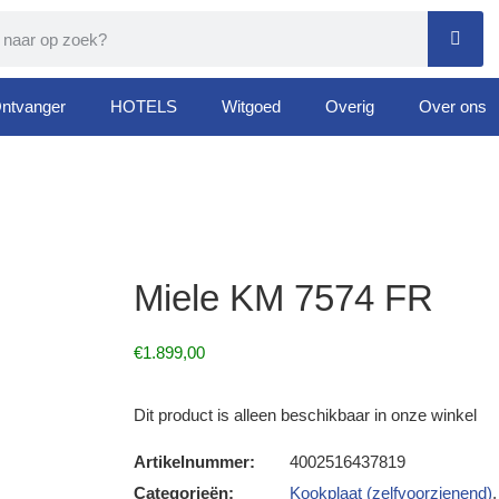
ntvanger
HOTELS
Witgoed
Overig
Over ons
Miele KM 7574 FR
€
1.899,00
Dit product is alleen beschikbaar in onze winkel
Artikelnummer:
4002516437819
Categorieën:
Kookplaat (zelfvoorzienend)