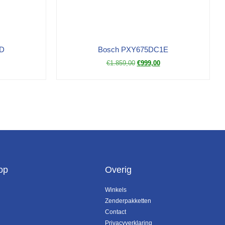
D
Bosch PXY675DC1E
€
1.859,00
€
999,00
op
Overig
Winkels
Zenderpakketten
Contact
Privacyverklaring