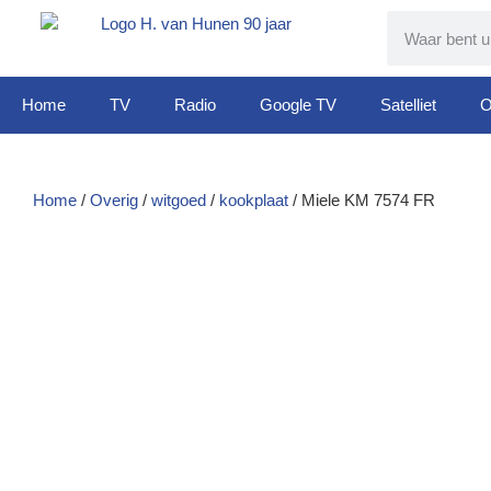
Home
TV
Radio
Google TV
Satelliet
O
Home
/
Overig
/
witgoed
/
kookplaat
/ Miele KM 7574 FR