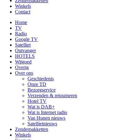
Zenderpakketten
Winkels
Contact
Home
TV
Radio
Google TV
Satelliet
Ontvanger
HOTELS
Witgoed
Overig
Over ons
Geschiedenis
Onze TD
Bezorgservice
Verzenden & retourneren
Hotel TV
Wat is DAB+
Wat is Internet radio
Van Hunen nieuws
Satellietnieuws
Zenderpakketten
Winkels