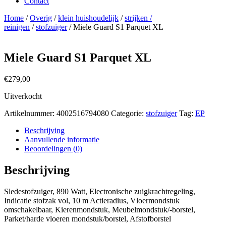
Contact
Home
/
Overig
/
klein huishoudelijk
/
strijken /
reinigen
/
stofzuiger
/ Miele Guard S1 Parquet XL
Miele Guard S1 Parquet XL
€
279,00
Uitverkocht
Artikelnummer:
4002516794080
Categorie:
stofzuiger
Tag:
EP
Beschrijving
Aanvullende informatie
Beoordelingen (0)
Beschrijving
Sledestofzuiger, 890 Watt, Electronische zuigkrachtregeling,
Indicatie stofzak vol, 10 m Actieradius, Vloermondstuk
omschakelbaar, Kierenmondstuk, Meubelmondstuk/-borstel,
Parket/harde vloeren mondstuk/borstel, Afstofborstel