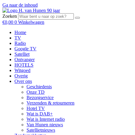
Ga naar de inhoud
Zoeken
€
0,00
0
Winkelwagen
Home
TV
Radio
Google TV
Satelliet
Ontvanger
HOTELS
Witgoed
Overig
Over ons
Geschiedenis
Onze TD
Bezorgservice
Verzenden & retourneren
Hotel TV
Wat is DAB+
Wat is Internet radio
Van Hunen nieuws
Satellietnieuws