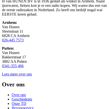
H van HUNEN BV is in 1936 gestart als winkel in Arnhem. Naast
ijzerwaren, fietsen kon je er een radio kopen. Wij waren dus een van
de eerste radiozaken in Nederland. Zo heeft ons bedrijf nogal wat
EERSTE keren gehad.
Arnhem:
Van Hunen
Steenstraat 11
6828 CA Arnhem
026-445 7573
Putten:
Van Hunen
Bakkerstraat 17
3882 AA Putten
0341-355 466
Lees meer over ons
Over ons
Over ons
Geschiedenis
Onze TD
Bezorgservice