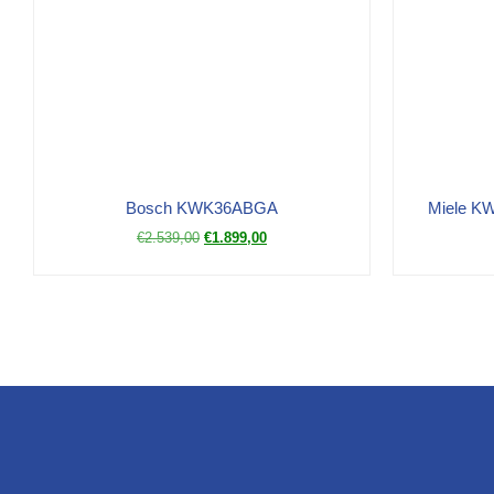
Bosch KWK36ABGA
Miele KW
€
2.539,00
€
1.899,00