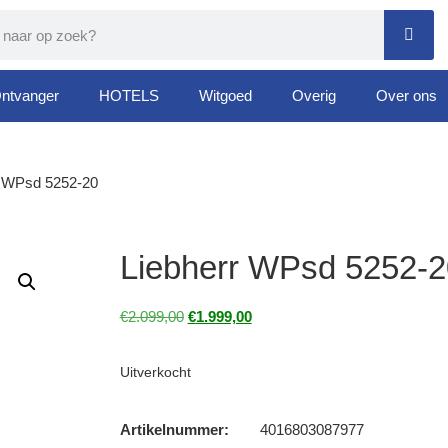
ntvanger
HOTELS
Witgoed
Overig
Over ons
r WPsd 5252-20
Liebherr WPsd 5252-2
€
2.099,00
€
1.999,00
Uitverkocht
Artikelnummer:
4016803087977