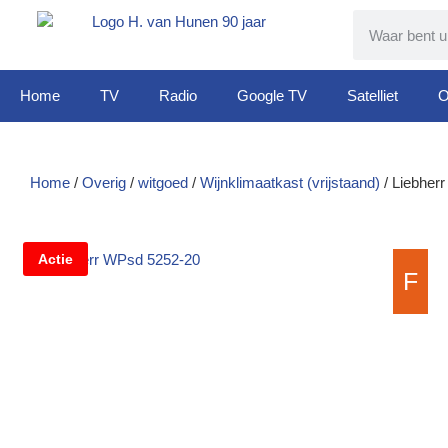
Home
TV
Radio
Google TV
Satelliet
O
Home
/
Overig
/
witgoed
/
Wijnklimaatkast (vrijstaand)
/ Liebher
Actie
F