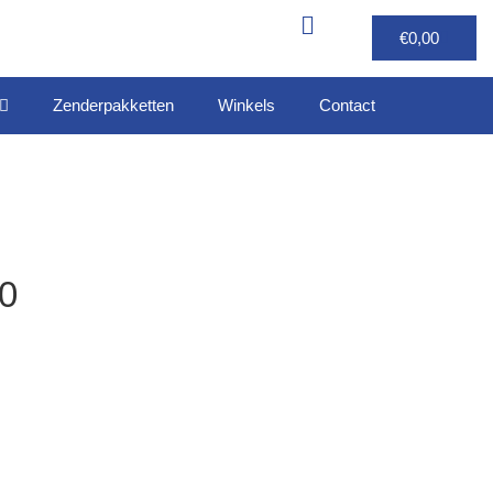
€
0,00
Zenderpakketten
Winkels
Contact
0