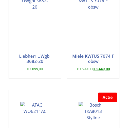
Liebherr UWgbi
Miele KWTUS 7074 F
3682-20
obsw
€
3.099,00
€
3.599,00
€
3.449,00
Actie