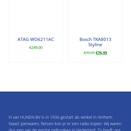
ATAG WO6211AC
Bosch TKA8013
Styline
€
249,00
€
99,99
€
76,95
H van HUNEN BV is in 1936 gestart als winkel in Arnhem.
Naast ijzerwaren, fietsen kon je er een radio kopen. Wij waren
dus een van de eerste radiozaken in Nederland. Zo heeft ons