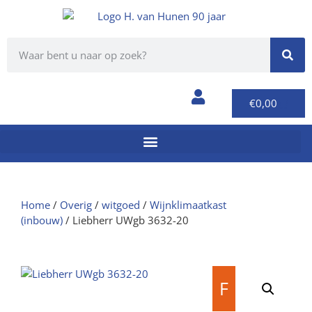
€
0,00
Home
/
Overig
/
witgoed
/
Wijnklimaatkast
(inbouw)
/ Liebherr UWgb 3632-20
F