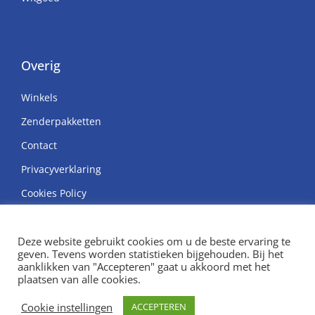
Overig
Winkels
Zenderpakketten
Contact
Privacyverklaring
Cookies Policy
Deze website gebruikt cookies om u de beste ervaring te
geven. Tevens worden statistieken bijgehouden. Bij het
aanklikken van "Accepteren" gaat u akkoord met het
© Copyright H. van Hunen
plaatsen van alle cookies.
Ontwikkeld door SatDesign
Cookie instellingen
ACCEPTEREN