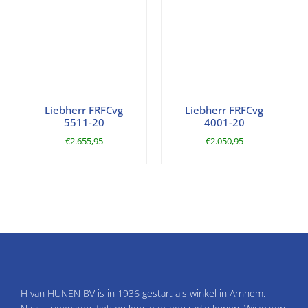
Liebherr FRFCvg
Liebherr FRFCvg
5511-20
4001-20
€
2.655,95
€
2.050,95
H van HUNEN BV is in 1936 gestart als winkel in Arnhem.