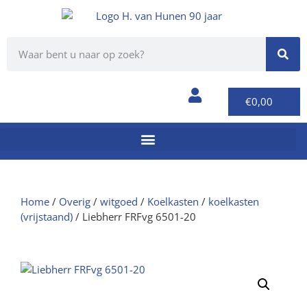
€
0,00
Home
/
Overig
/
witgoed
/
Koelkasten
/
koelkasten
(vrijstaand)
/ Liebherr FRFvg 6501-20