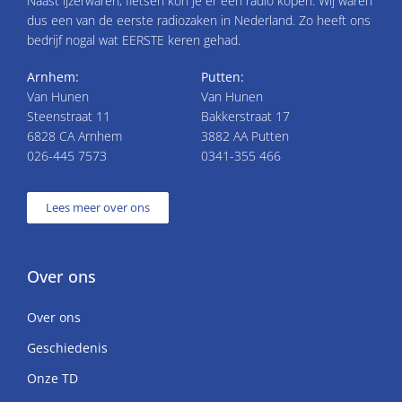
Naast ijzerwaren, fietsen kon je er een radio kopen. Wij waren
dus een van de eerste radiozaken in Nederland. Zo heeft ons
bedrijf nogal wat EERSTE keren gehad.
Arnhem:
Putten:
Van Hunen
Van Hunen
Steenstraat 11
Bakkerstraat 17
6828 CA Arnhem
3882 AA Putten
026-445 7573
0341-355 466
Lees meer over ons
Over ons
Over ons
Geschiedenis
Onze TD