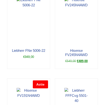
Liebherr FNe 5006-22
Hisense
FV245N4AWD
€
949,00
€
549,00
€
489,00
Actie