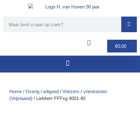
€
0,00
Home
/
Overig
/
witgoed
/
Vriezers
/
vrieskasten
(Vrijstaand)
/ Liebherr FFFsg 4001-40