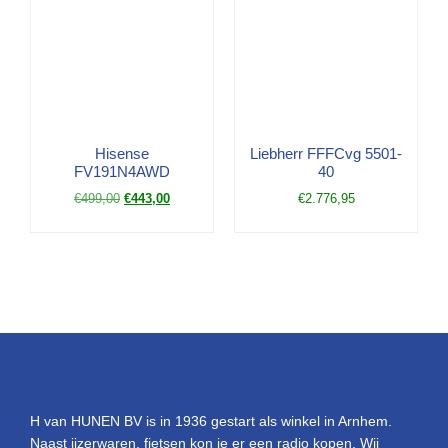
Hisense
Liebherr FFFCvg 5501-
FV191N4AWD
40
€
499,00
€
443,00
€
2.776,95
H van HUNEN BV is in 1936 gestart als winkel in Arnhem.
Naast ijzerwaren, fietsen kon je er een radio kopen. Wij