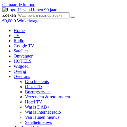
Ga naar de inhoud
Zoeken
€
0,00
0
Winkelwagen
Home
TV
Radio
Google TV
Satelliet
Ontvanger
HOTELS
Witgoed
Overig
Over ons
Geschiedenis
Onze TD
Bezorgservice
Verzenden & retourneren
Hotel TV
Wat is DAB+
Wat is Internet radio
Van Hunen nieuws
Satellietnieuws