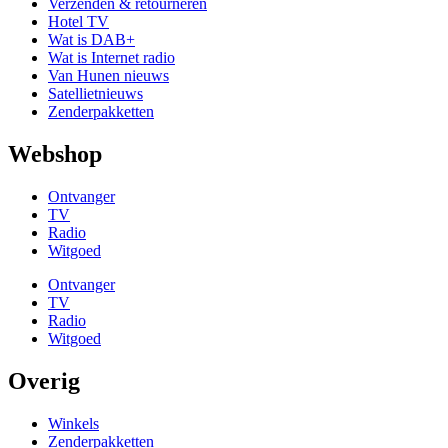
Verzenden & retourneren
Hotel TV
Wat is DAB+
Wat is Internet radio
Van Hunen nieuws
Satellietnieuws
Zenderpakketten
Webshop
Ontvanger
TV
Radio
Witgoed
Ontvanger
TV
Radio
Witgoed
Overig
Winkels
Zenderpakketten