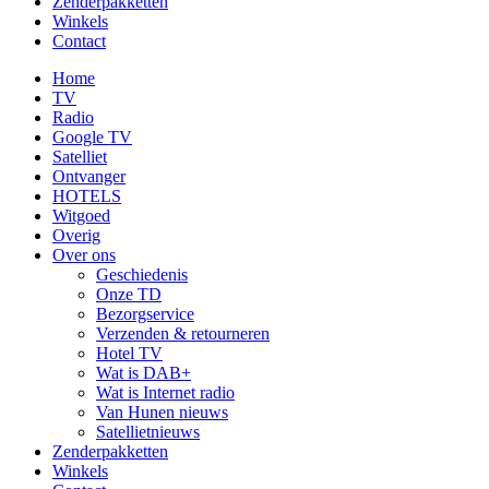
Zenderpakketten
Winkels
Contact
Home
TV
Radio
Google TV
Satelliet
Ontvanger
HOTELS
Witgoed
Overig
Over ons
Geschiedenis
Onze TD
Bezorgservice
Verzenden & retourneren
Hotel TV
Wat is DAB+
Wat is Internet radio
Van Hunen nieuws
Satellietnieuws
Zenderpakketten
Winkels