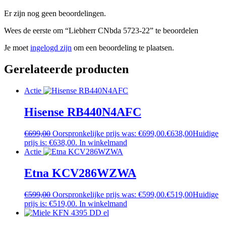
Er zijn nog geen beoordelingen.
Wees de eerste om “Liebherr CNbda 5723-22” te beoordelen
Je moet
ingelogd zijn
om een beoordeling te plaatsen.
Gerelateerde producten
Actie
Hisense RB440N4AFC
€
699,00
Oorspronkelijke prijs was: €699,00.
€
638,00
Huidige
prijs is: €638,00.
In winkelmand
Actie
Etna KCV286WZWA
€
599,00
Oorspronkelijke prijs was: €599,00.
€
519,00
Huidige
prijs is: €519,00.
In winkelmand