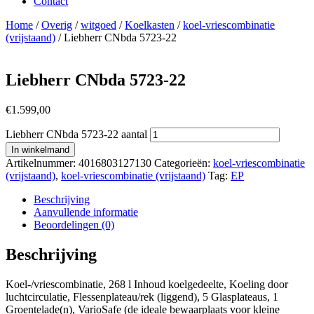
Contact
Home
/
Overig
/
witgoed
/
Koelkasten
/
koel-vriescombinatie
(vrijstaand)
/ Liebherr CNbda 5723-22
Liebherr CNbda 5723-22
€
1.599,00
Liebherr CNbda 5723-22 aantal
In winkelmand
Artikelnummer:
4016803127130
Categorieën:
koel-vriescombinatie
(vrijstaand)
,
koel-vriescombinatie (vrijstaand)
Tag:
EP
Beschrijving
Aanvullende informatie
Beoordelingen (0)
Beschrijving
Koel-/vriescombinatie, 268 l Inhoud koelgedeelte, Koeling door
luchtcirculatie, Flessenplateau/rek (liggend), 5 Glasplateaus, 1
Groentelade(n), VarioSafe (de ideale bewaarplaats voor kleine