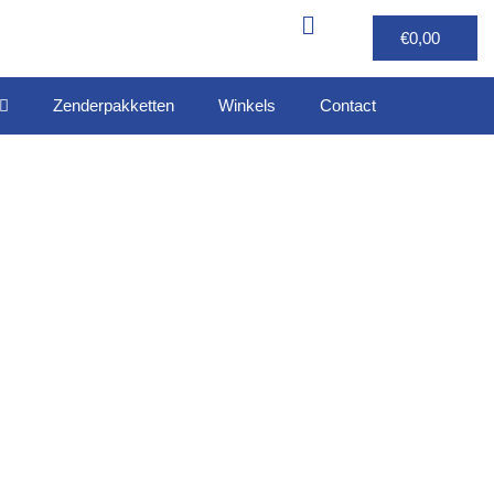
€
0,00
Zenderpakketten
Winkels
Contact