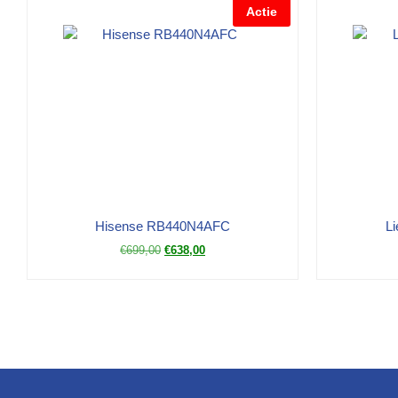
Actie
Hisense RB440N4AFC
Li
€
699,00
€
638,00