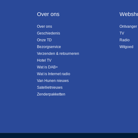
Over ons
Websh
Over ons
Ontvanger
Geschiedenis
TV
Onze TD
Radio
Bezorgservice
Witgoed
Verzenden & retourneren
Hotel TV
Wat is DAB+
Wat is Internet radio
Van Hunen nieuws
Satellietnieuws
Zenderpakketten