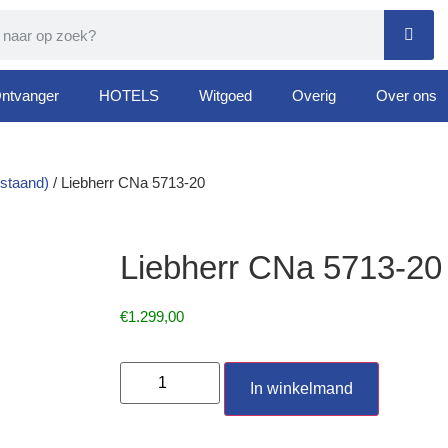
ntvanger
HOTELS
Witgoed
Overig
Over ons
jstaand)
/ Liebherr CNa 5713-20
Liebherr CNa 5713-20
€
1.299,00
In winkelmand