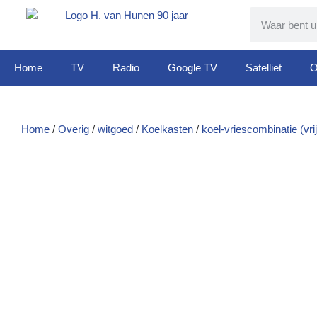
Home
TV
Radio
Google TV
Satelliet
O
Home
/
Overig
/
witgoed
/
Koelkasten
/
koel-vriescombinatie (vri