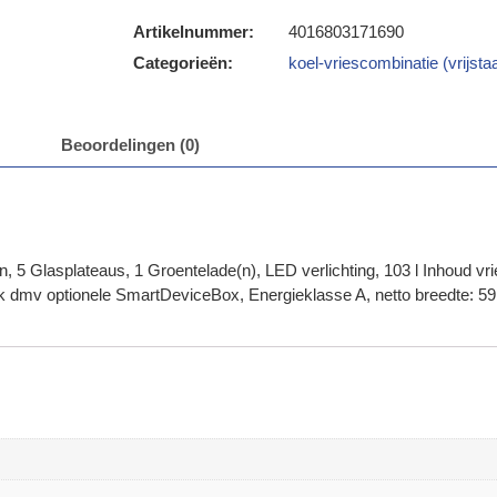
Artikelnummer:
4016803171690
Categorieën:
koel-vriescombinatie (vrijsta
Beoordelingen (0)
n, 5 Glasplateaus, 1 Groentelade(n), LED verlichting, 103 l Inhoud vr
k dmv optionele SmartDeviceBox, Energieklasse A, netto breedte: 59,