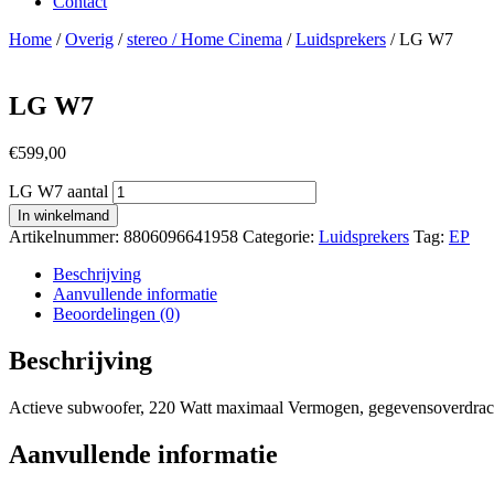
Contact
Home
/
Overig
/
stereo / Home Cinema
/
Luidsprekers
/ LG W7
LG W7
€
599,00
LG W7 aantal
In winkelmand
Artikelnummer:
8806096641958
Categorie:
Luidsprekers
Tag:
EP
Beschrijving
Aanvullende informatie
Beoordelingen (0)
Beschrijving
Actieve subwoofer, 220 Watt maximaal Vermogen, gegevensoverdrach
Aanvullende informatie