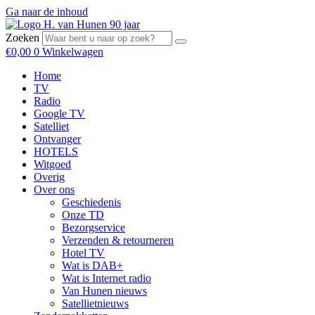
Ga naar de inhoud
Zoeken
€
0,00
0
Winkelwagen
Home
TV
Radio
Google TV
Satelliet
Ontvanger
HOTELS
Witgoed
Overig
Over ons
Geschiedenis
Onze TD
Bezorgservice
Verzenden & retourneren
Hotel TV
Wat is DAB+
Wat is Internet radio
Van Hunen nieuws
Satellietnieuws