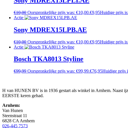
Sony MDREX15LPLI.AE
€
10,00
Oorspronkelijke prijs was: €10,00.
€
9,95
Huidige prijs is
Actie
Sony MDREX15LPB.AE
€
10,00
Oorspronkelijke prijs was: €10,00.
€
9,95
Huidige prijs is
Actie
Bosch TKA8013 Styline
€
99,99
Oorspronkelijke prijs was: €99,99.
€
76,95
Huidige prijs 
H van HUNEN BV is in 1936 gestart als winkel in Arnhem. Naast ijzer
EERSTE keren gehad.
Arnhem:
Van Hunen
Steenstraat 11
6828 CA Arnhem
026-445 7573