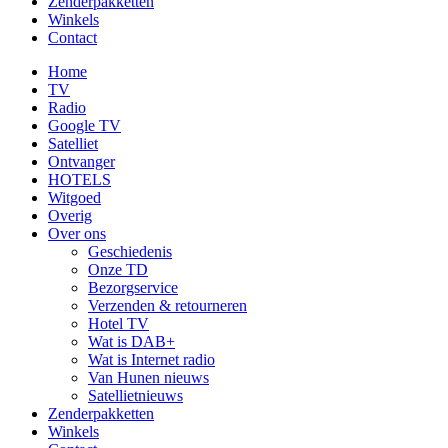
Zenderpakketten
Winkels
Contact
Home
TV
Radio
Google TV
Satelliet
Ontvanger
HOTELS
Witgoed
Overig
Over ons
Geschiedenis
Onze TD
Bezorgservice
Verzenden & retourneren
Hotel TV
Wat is DAB+
Wat is Internet radio
Van Hunen nieuws
Satellietnieuws
Zenderpakketten
Winkels