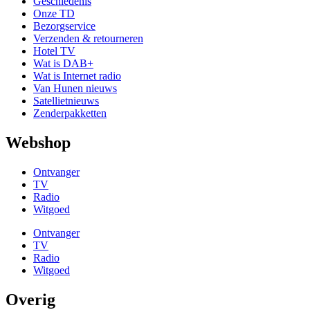
Geschiedenis
Onze TD
Bezorgservice
Verzenden & retourneren
Hotel TV
Wat is DAB+
Wat is Internet radio
Van Hunen nieuws
Satellietnieuws
Zenderpakketten
Webshop
Ontvanger
TV
Radio
Witgoed
Ontvanger
TV
Radio
Witgoed
Overig