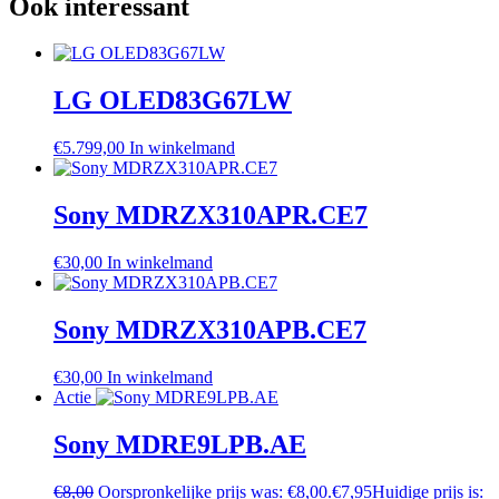
Ook interessant
LG OLED83G67LW
€
5.799,00
In winkelmand
Sony MDRZX310APR.CE7
€
30,00
In winkelmand
Sony MDRZX310APB.CE7
€
30,00
In winkelmand
Actie
Sony MDRE9LPB.AE
€
8,00
Oorspronkelijke prijs was: €8,00.
€
7,95
Huidige prijs is: