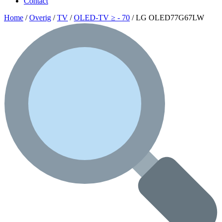
Contact
Home
/
Overig
/
TV
/
OLED-TV ≥ - 70
/ LG OLED77G67LW