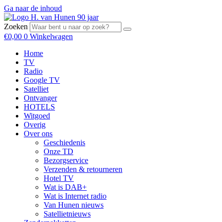
Ga naar de inhoud
Zoeken
€
0,00
0
Winkelwagen
Home
TV
Radio
Google TV
Satelliet
Ontvanger
HOTELS
Witgoed
Overig
Over ons
Geschiedenis
Onze TD
Bezorgservice
Verzenden & retourneren
Hotel TV
Wat is DAB+
Wat is Internet radio
Van Hunen nieuws
Satellietnieuws