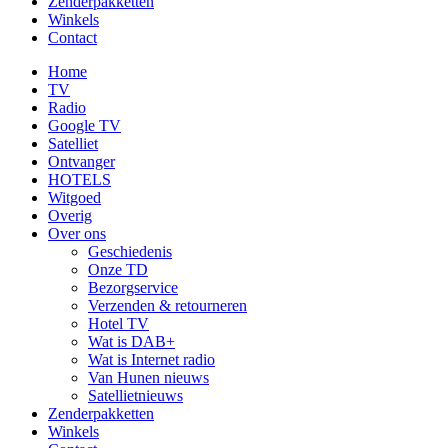
Zenderpakketten
Winkels
Contact
Home
TV
Radio
Google TV
Satelliet
Ontvanger
HOTELS
Witgoed
Overig
Over ons
Geschiedenis
Onze TD
Bezorgservice
Verzenden & retourneren
Hotel TV
Wat is DAB+
Wat is Internet radio
Van Hunen nieuws
Satellietnieuws
Zenderpakketten
Winkels