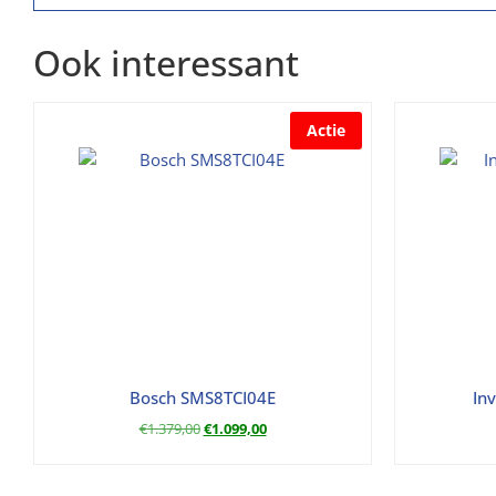
Ook interessant
Actie
Bosch SMS8TCI04E
In
€
1.379,00
€
1.099,00