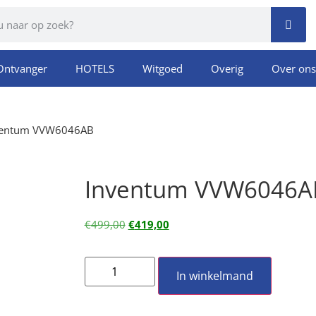
Ontvanger
HOTELS
Witgoed
Overig
Over ons
ventum VVW6046AB
Inventum VVW6046A
€
499,00
€
419,00
In winkelmand