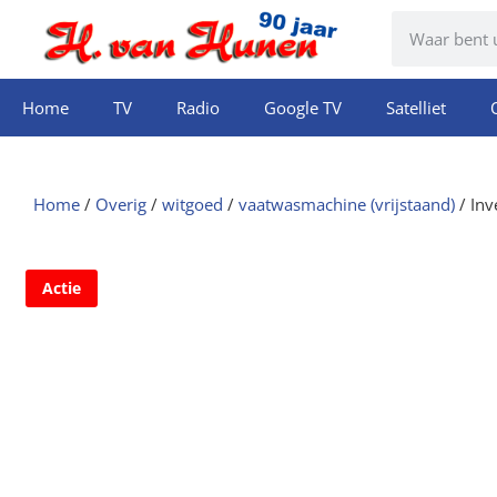
Home
TV
Radio
Google TV
Satelliet
Home
/
Overig
/
witgoed
/
vaatwasmachine (vrijstaand)
/ In
Actie