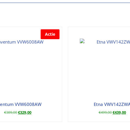
Actie
ventum VVW6008AW
Etna VWV142ZW
€
389,00
€
329,00
€
499,00
€
439,00