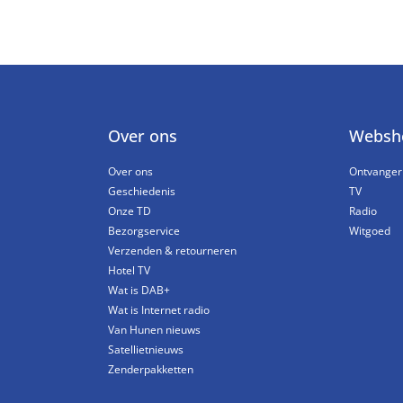
Over ons
Websh
Over ons
Ontvanger
Geschiedenis
TV
Onze TD
Radio
Bezorgservice
Witgoed
Verzenden & retourneren
Hotel TV
Wat is DAB+
Wat is Internet radio
Van Hunen nieuws
Satellietnieuws
Zenderpakketten