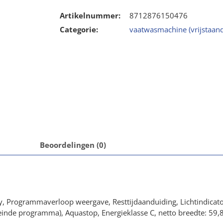
Artikelnummer:
8712876150476
Categorie:
vaatwasmachine (vrijstaand
Beoordelingen (0)
y, Programmaverloop weergave, Resttijdaanduiding, Lichtindicato
nde programma), Aquastop, Energieklasse C, netto breedte: 59,8 