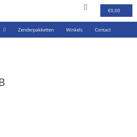
€
0,00
Zenderpakketten
Winkels
Contact
B