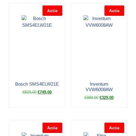
Actie
Actie
Bosch SMS4ELW21E
Inventum
VVW6008AW
€
829,00
€
749,00
€
389,00
€
329,00
Actie
Actie