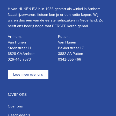
H van HUNEN BV is in 1936 gestart als winkel in Arnhem.
Naast ijzerwaren, fietsen kon je er een radio kopen. Wij
waren dus een van de eerste radiozaken in Nederland. Zo
heeft ons bedrijf nogal wat EERSTE keren gehad.
Arnhem:
Putten:
Van Hunen
Van Hunen
Steenstraat 11
Bakkerstraat 17
6828 CA Arnhem
3882 AA Putten
026-445 7573
0341-355 466
Lees meer over ons
Over ons
Over ons
Geschiedenis