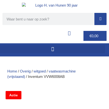
€
0,00
Home
/
Overig
/
witgoed
/
vaatwasmachine
(vrijstaand)
/ Inventum VVW6008AB
Actie