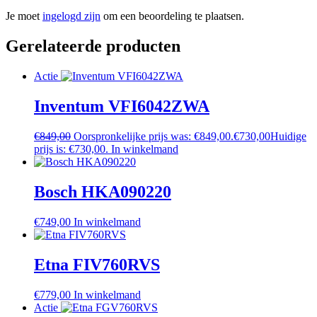
Je moet
ingelogd zijn
om een beoordeling te plaatsen.
Gerelateerde producten
Actie
Inventum VFI6042ZWA
€
849,00
Oorspronkelijke prijs was: €849,00.
€
730,00
Huidige
prijs is: €730,00.
In winkelmand
Bosch HKA090220
€
749,00
In winkelmand
Etna FIV760RVS
€
779,00
In winkelmand
Actie