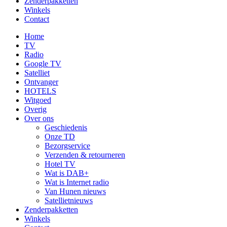
Zenderpakketten
Winkels
Contact
Home
TV
Radio
Google TV
Satelliet
Ontvanger
HOTELS
Witgoed
Overig
Over ons
Geschiedenis
Onze TD
Bezorgservice
Verzenden & retourneren
Hotel TV
Wat is DAB+
Wat is Internet radio
Van Hunen nieuws
Satellietnieuws
Zenderpakketten
Winkels