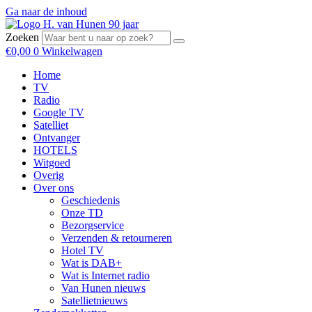
Ga naar de inhoud
Zoeken
€
0,00
0
Winkelwagen
Home
TV
Radio
Google TV
Satelliet
Ontvanger
HOTELS
Witgoed
Overig
Over ons
Geschiedenis
Onze TD
Bezorgservice
Verzenden & retourneren
Hotel TV
Wat is DAB+
Wat is Internet radio
Van Hunen nieuws
Satellietnieuws