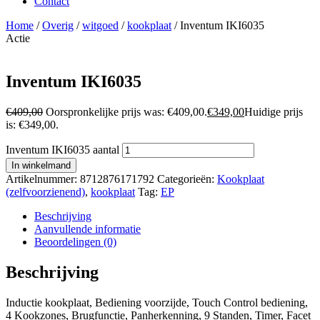
Contact
Home
/
Overig
/
witgoed
/
kookplaat
/ Inventum IKI6035
Actie
Inventum IKI6035
€
409,00
Oorspronkelijke prijs was: €409,00.
€
349,00
Huidige prijs
is: €349,00.
Inventum IKI6035 aantal
In winkelmand
Artikelnummer:
8712876171792
Categorieën:
Kookplaat
(zelfvoorzienend)
,
kookplaat
Tag:
EP
Beschrijving
Aanvullende informatie
Beoordelingen (0)
Beschrijving
Inductie kookplaat, Bediening voorzijde, Touch Control bediening,
4 Kookzones, Brugfunctie, Panherkenning, 9 Standen, Timer, Facet