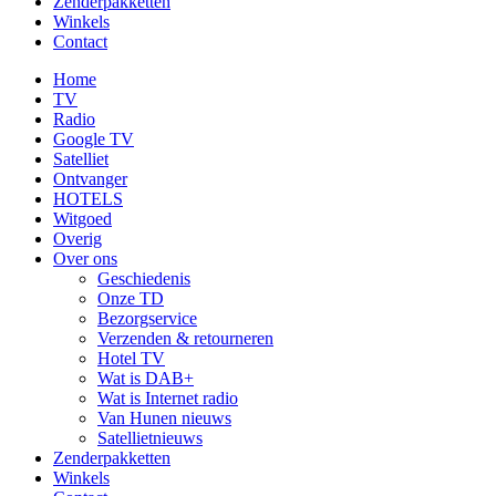
Zenderpakketten
Winkels
Contact
Home
TV
Radio
Google TV
Satelliet
Ontvanger
HOTELS
Witgoed
Overig
Over ons
Geschiedenis
Onze TD
Bezorgservice
Verzenden & retourneren
Hotel TV
Wat is DAB+
Wat is Internet radio
Van Hunen nieuws
Satellietnieuws
Zenderpakketten
Winkels