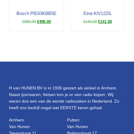
Bosch PIE63KBB5E
Etna KIV12ZIL
€
889,00
€
496,00
€
149,00
€
141,00
H van HUNEN BV is in 1936 gestart als winkel in Arnhem.
Naast ijzerwaren, fietsen kon je er een radio kopen. Wij
waren dus een van de eerste radiozaken in Nederland. Zo
heeft ons bedrijf nogal wat EERSTE keren gehad.
Arnhem:
Putten:
Van Hunen
Van Hunen
Steenstraat 11
Bakkerstraat 17