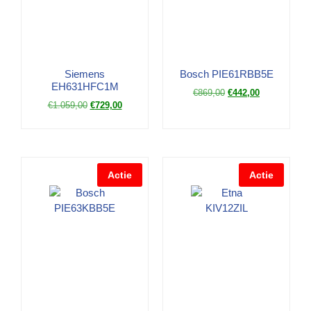
Siemens
Bosch PIE61RBB5E
EH631HFC1M
€
869,00
€
442,00
€
1.059,00
€
729,00
Actie
Actie