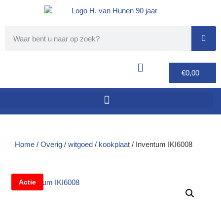
€
0,00
Home
/
Overig
/
witgoed
/
kookplaat
/ Inventum IKI6008
Actie