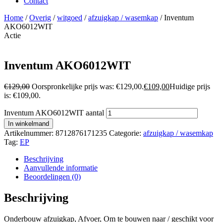
Contact
Home
/
Overig
/
witgoed
/
afzuigkap / wasemkap
/ Inventum
AKO6012WIT
Actie
Inventum AKO6012WIT
€
129,00
Oorspronkelijke prijs was: €129,00.
€
109,00
Huidige prijs
is: €109,00.
Inventum AKO6012WIT aantal
In winkelmand
Artikelnummer:
8712876171235
Categorie:
afzuigkap / wasemkap
Tag:
EP
Beschrijving
Aanvullende informatie
Beoordelingen (0)
Beschrijving
Onderbouw afzuigkap, Afvoer, Om te bouwen naar / geschikt voor