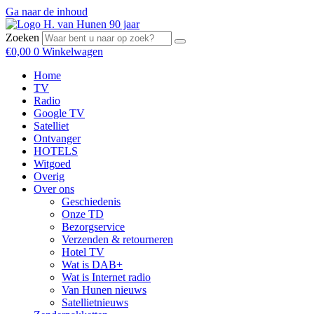
Ga naar de inhoud
Zoeken
€
0,00
0
Winkelwagen
Home
TV
Radio
Google TV
Satelliet
Ontvanger
HOTELS
Witgoed
Overig
Over ons
Geschiedenis
Onze TD
Bezorgservice
Verzenden & retourneren
Hotel TV
Wat is DAB+
Wat is Internet radio
Van Hunen nieuws
Satellietnieuws