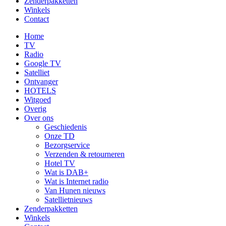
Zenderpakketten
Winkels
Contact
Home
TV
Radio
Google TV
Satelliet
Ontvanger
HOTELS
Witgoed
Overig
Over ons
Geschiedenis
Onze TD
Bezorgservice
Verzenden & retourneren
Hotel TV
Wat is DAB+
Wat is Internet radio
Van Hunen nieuws
Satellietnieuws
Zenderpakketten
Winkels