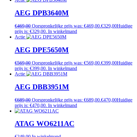
AEG DPB3640M
€
469,00
Oorspronkelijke prijs was: €469,00.
€
329,00
Huidige
prijs is: €329,00.
In winkelmand
Actie
AEG DPE5650M
€
569,00
Oorspronkelijke prijs was: €569,00.
€
399,00
Huidige
prijs is: €399,00.
In winkelmand
Actie
AEG DBB3951M
€
689,00
Oorspronkelijke prijs was: €689,00.
€
470,00
Huidige
prijs is: €470,00.
In winkelmand
ATAG WO6211AC
€
249,00
In winkelmand