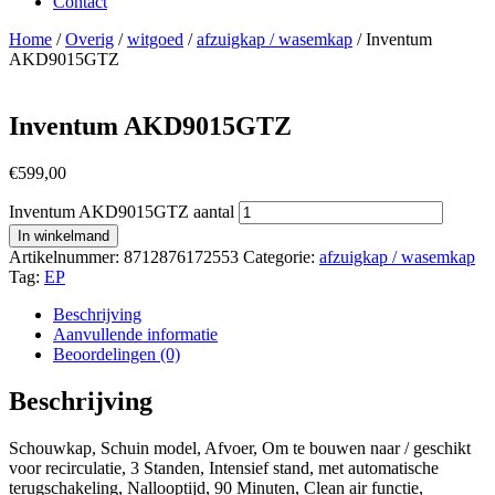
Contact
Home
/
Overig
/
witgoed
/
afzuigkap / wasemkap
/ Inventum
AKD9015GTZ
Inventum AKD9015GTZ
€
599,00
Inventum AKD9015GTZ aantal
In winkelmand
Artikelnummer:
8712876172553
Categorie:
afzuigkap / wasemkap
Tag:
EP
Beschrijving
Aanvullende informatie
Beoordelingen (0)
Beschrijving
Schouwkap, Schuin model, Afvoer, Om te bouwen naar / geschikt
voor recirculatie, 3 Standen, Intensief stand, met automatische
terugschakeling, Nallooptijd, 90 Minuten, Clean air functie,