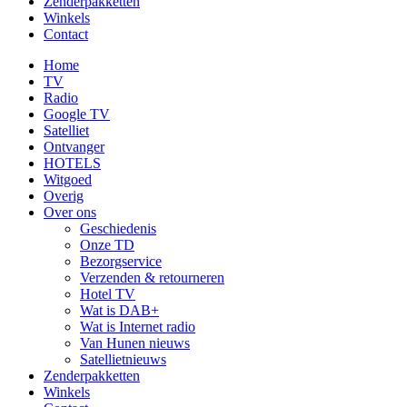
Zenderpakketten
Winkels
Contact
Home
TV
Radio
Google TV
Satelliet
Ontvanger
HOTELS
Witgoed
Overig
Over ons
Geschiedenis
Onze TD
Bezorgservice
Verzenden & retourneren
Hotel TV
Wat is DAB+
Wat is Internet radio
Van Hunen nieuws
Satellietnieuws
Zenderpakketten
Winkels