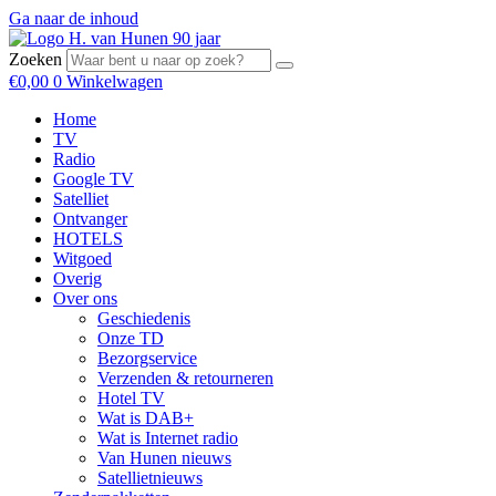
Ga naar de inhoud
Zoeken
€
0,00
0
Winkelwagen
Home
TV
Radio
Google TV
Satelliet
Ontvanger
HOTELS
Witgoed
Overig
Over ons
Geschiedenis
Onze TD
Bezorgservice
Verzenden & retourneren
Hotel TV
Wat is DAB+
Wat is Internet radio
Van Hunen nieuws
Satellietnieuws