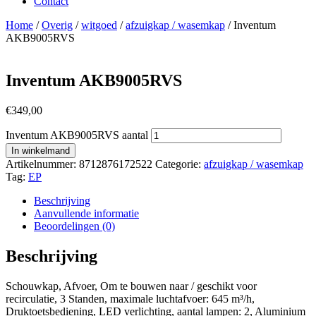
Contact
Home
/
Overig
/
witgoed
/
afzuigkap / wasemkap
/ Inventum
AKB9005RVS
Inventum AKB9005RVS
€
349,00
Inventum AKB9005RVS aantal
In winkelmand
Artikelnummer:
8712876172522
Categorie:
afzuigkap / wasemkap
Tag:
EP
Beschrijving
Aanvullende informatie
Beoordelingen (0)
Beschrijving
Schouwkap, Afvoer, Om te bouwen naar / geschikt voor
recirculatie, 3 Standen, maximale luchtafvoer: 645 m³/h,
Druktoetsbediening, LED verlichting, aantal lampen: 2, Aluminium