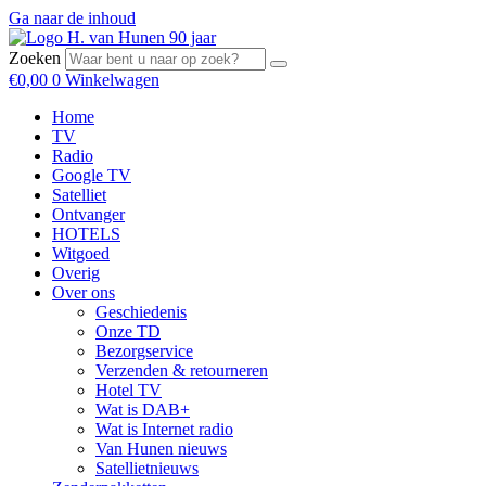
Ga naar de inhoud
Zoeken
€
0,00
0
Winkelwagen
Home
TV
Radio
Google TV
Satelliet
Ontvanger
HOTELS
Witgoed
Overig
Over ons
Geschiedenis
Onze TD
Bezorgservice
Verzenden & retourneren
Hotel TV
Wat is DAB+
Wat is Internet radio
Van Hunen nieuws
Satellietnieuws