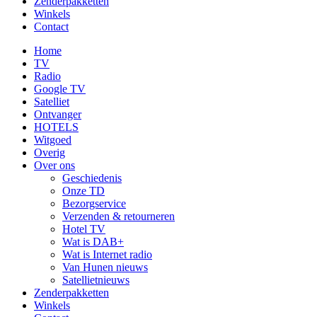
Zenderpakketten
Winkels
Contact
Home
TV
Radio
Google TV
Satelliet
Ontvanger
HOTELS
Witgoed
Overig
Over ons
Geschiedenis
Onze TD
Bezorgservice
Verzenden & retourneren
Hotel TV
Wat is DAB+
Wat is Internet radio
Van Hunen nieuws
Satellietnieuws
Zenderpakketten
Winkels