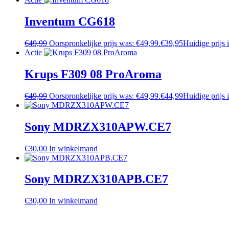
Inventum CG618
€
49,99
Oorspronkelijke prijs was: €49,99.
€
39,95
Huidige prijs 
Actie
Krups F309 08 ProAroma
€
49,99
Oorspronkelijke prijs was: €49,99.
€
44,99
Huidige prijs 
Sony MDRZX310APW.CE7
€
30,00
In winkelmand
Sony MDRZX310APB.CE7
€
30,00
In winkelmand