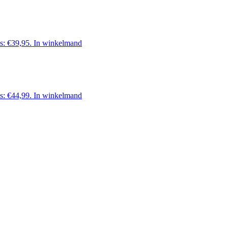
is: €39,95.
In winkelmand
is: €44,99.
In winkelmand