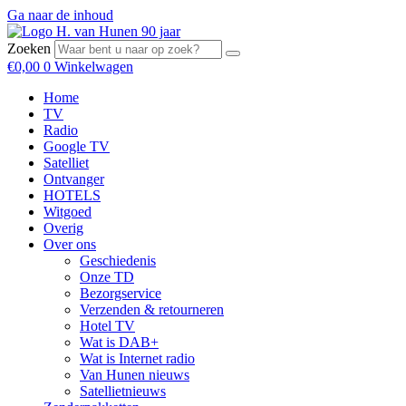
Ga naar de inhoud
Zoeken
€
0,00
0
Winkelwagen
Home
TV
Radio
Google TV
Satelliet
Ontvanger
HOTELS
Witgoed
Overig
Over ons
Geschiedenis
Onze TD
Bezorgservice
Verzenden & retourneren
Hotel TV
Wat is DAB+
Wat is Internet radio
Van Hunen nieuws
Satellietnieuws