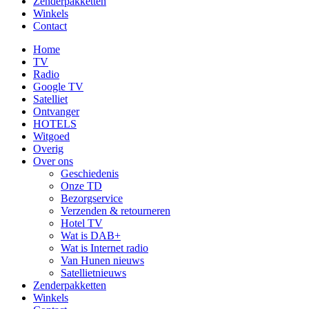
Zenderpakketten
Winkels
Contact
Home
TV
Radio
Google TV
Satelliet
Ontvanger
HOTELS
Witgoed
Overig
Over ons
Geschiedenis
Onze TD
Bezorgservice
Verzenden & retourneren
Hotel TV
Wat is DAB+
Wat is Internet radio
Van Hunen nieuws
Satellietnieuws
Zenderpakketten
Winkels