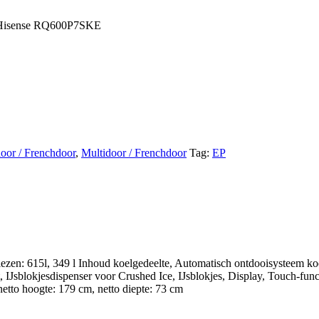
Hisense RQ600P7SKE
door / Frenchdoor
,
Multidoor / Frenchdoor
Tag:
EP
vriezen: 615l, 349 l Inhoud koelgedeelte, Automatisch ontdooisyste
 IJsblokjesdispenser voor Crushed Ice, IJsblokjes, Display, Touch-func
netto hoogte: 179 cm, netto diepte: 73 cm