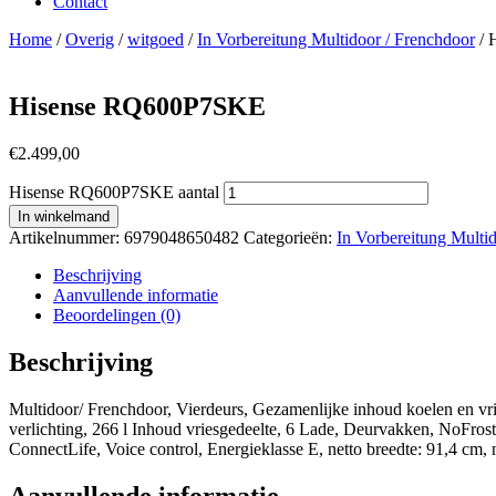
Contact
Home
/
Overig
/
witgoed
/
In Vorbereitung Multidoor / Frenchdoor
/ 
Hisense RQ600P7SKE
€
2.499,00
Hisense RQ600P7SKE aantal
In winkelmand
Artikelnummer:
6979048650482
Categorieën:
In Vorbereitung Multi
Beschrijving
Aanvullende informatie
Beoordelingen (0)
Beschrijving
Multidoor/ Frenchdoor, Vierdeurs, Gezamenlijke inhoud koelen en 
verlichting, 266 l Inhoud vriesgedeelte, 6 Lade, Deurvakken, NoFrost,
ConnectLife, Voice control, Energieklasse E, netto breedte: 91,4 cm, 
Aanvullende informatie