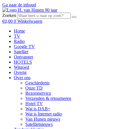
Ga naar de inhoud
Zoeken
€
0,00
0
Winkelwagen
Home
TV
Radio
Google TV
Satelliet
Ontvanger
HOTELS
Witgoed
Overig
Over ons
Geschiedenis
Onze TD
Bezorgservice
Verzenden & retourneren
Hotel TV
Wat is DAB+
Wat is Internet radio
Van Hunen nieuws
Satellietnieuws