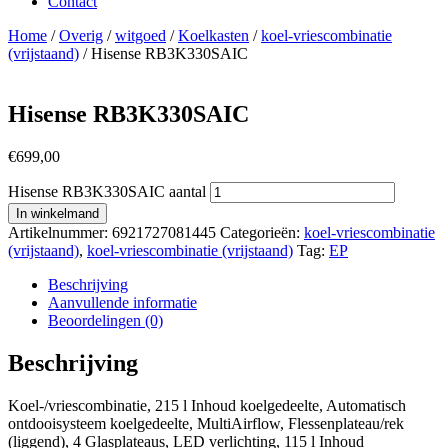
Contact
Home
/
Overig
/
witgoed
/
Koelkasten
/
koel-vriescombinatie
(vrijstaand)
/ Hisense RB3K330SAIC
Hisense RB3K330SAIC
€
699,00
Hisense RB3K330SAIC aantal
In winkelmand
Artikelnummer:
6921727081445
Categorieën:
koel-vriescombinatie
(vrijstaand)
,
koel-vriescombinatie (vrijstaand)
Tag:
EP
Beschrijving
Aanvullende informatie
Beoordelingen (0)
Beschrijving
Koel-/vriescombinatie, 215 l Inhoud koelgedeelte, Automatisch
ontdooisysteem koelgedeelte, MultiAirflow, Flessenplateau/rek
(liggend), 4 Glasplateaus, LED verlichting, 115 l Inhoud