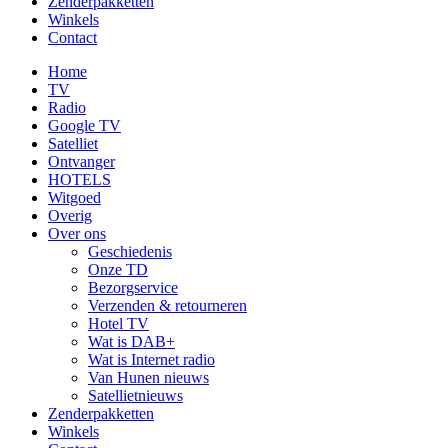
Zenderpakketten
Winkels
Contact
Home
TV
Radio
Google TV
Satelliet
Ontvanger
HOTELS
Witgoed
Overig
Over ons
Geschiedenis
Onze TD
Bezorgservice
Verzenden & retourneren
Hotel TV
Wat is DAB+
Wat is Internet radio
Van Hunen nieuws
Satellietnieuws
Zenderpakketten
Winkels