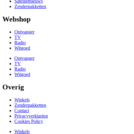
Satellietnieuws
Zenderpakketten
Webshop
Ontvanger
TV
Radio
Witgoed
Ontvanger
TV
Radio
Witgoed
Overig
Winkels
Zenderpakketten
Contact
Privacyverklaring
Cookies Policy
Winkels