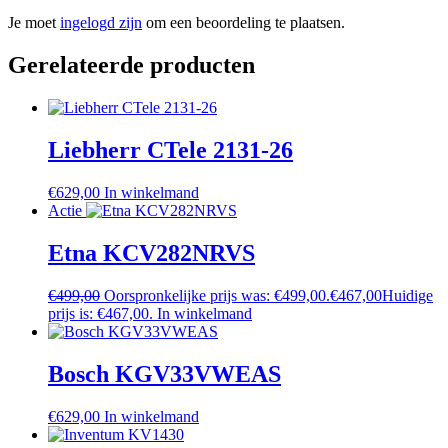
Je moet
ingelogd zijn
om een beoordeling te plaatsen.
Gerelateerde producten
Liebherr CTele 2131-26
€
629,00
In winkelmand
Actie
Etna KCV282NRVS
€
499,00
Oorspronkelijke prijs was: €499,00.
€
467,00
Huidige
prijs is: €467,00.
In winkelmand
Bosch KGV33VWEAS
€
629,00
In winkelmand