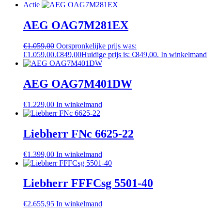
Actie
AEG OAG7M281EX
€
1.059,00
Oorspronkelijke prijs was:
€1.059,00.
€
849,00
Huidige prijs is: €849,00.
In winkelmand
AEG OAG7M401DW
€
1.229,00
In winkelmand
Liebherr FNc 6625-22
€
1.399,00
In winkelmand
Liebherr FFFCsg 5501-40
€
2.655,95
In winkelmand