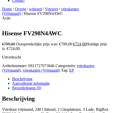
Contact
Home
/
Overig
/
witgoed
/
Vriezers
/
vrieskasten
(Vrijstaand)
/ Hisense FV298N4AWC
Actie
Hisense FV298N4AWC
€
799,00
Oorspronkelijke prijs was: €799,00.
€
724,00
Huidige prijs
is: €724,00.
Uitverkocht
Artikelnummer:
6921727073846
Categorieën:
vrieskasten
(Vrijstaand)
,
vrieskasten (Vrijstaand)
Tag:
EP
Beschrijving
Aanvullende informatie
Beoordelingen (0)
Beschrijving
Vrieskast vrijstaand, 240 l Inhoud, 2 Glasplateaus, 3 Lade, BigBox