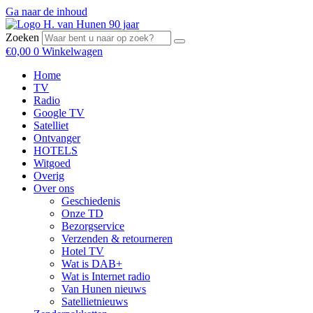
Ga naar de inhoud
Zoeken
€
0,00
0
Winkelwagen
Home
TV
Radio
Google TV
Satelliet
Ontvanger
HOTELS
Witgoed
Overig
Over ons
Geschiedenis
Onze TD
Bezorgservice
Verzenden & retourneren
Hotel TV
Wat is DAB+
Wat is Internet radio
Van Hunen nieuws
Satellietnieuws