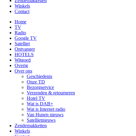
Zenderpakketten
Winkels
Contact
Home
TV
Radio
Google TV
Satelliet
Ontvanger
HOTELS
Witgoed
Overig
Over ons
Geschiedenis
Onze TD
Bezorgservice
Verzenden & retourneren
Hotel TV
Wat is DAB+
Wat is Internet radio
Van Hunen nieuws
Satellietnieuws
Zenderpakketten
Winkels