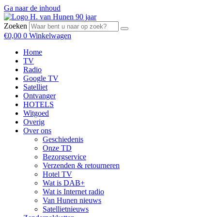
Ga naar de inhoud
Zoeken
€
0,00
0
Winkelwagen
Home
TV
Radio
Google TV
Satelliet
Ontvanger
HOTELS
Witgoed
Overig
Over ons
Geschiedenis
Onze TD
Bezorgservice
Verzenden & retourneren
Hotel TV
Wat is DAB+
Wat is Internet radio
Van Hunen nieuws
Satellietnieuws