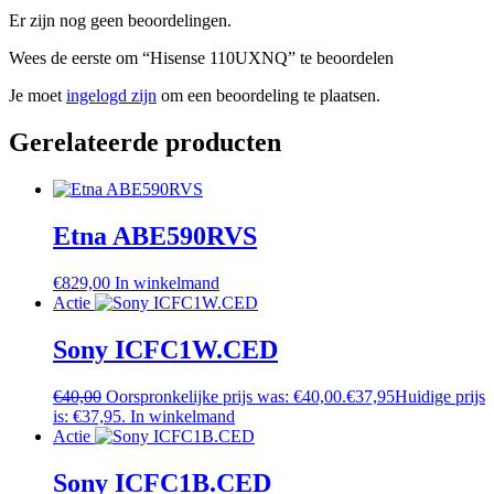
Er zijn nog geen beoordelingen.
Wees de eerste om “Hisense 110UXNQ” te beoordelen
Je moet
ingelogd zijn
om een beoordeling te plaatsen.
Gerelateerde producten
Etna ABE590RVS
€
829,00
In winkelmand
Actie
Sony ICFC1W.CED
€
40,00
Oorspronkelijke prijs was: €40,00.
€
37,95
Huidige prijs
is: €37,95.
In winkelmand
Actie
Sony ICFC1B.CED