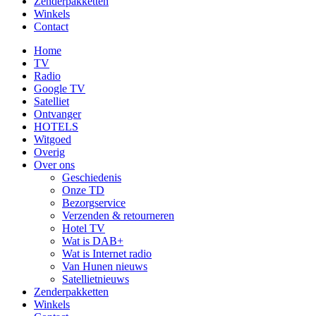
Zenderpakketten
Winkels
Contact
Home
TV
Radio
Google TV
Satelliet
Ontvanger
HOTELS
Witgoed
Overig
Over ons
Geschiedenis
Onze TD
Bezorgservice
Verzenden & retourneren
Hotel TV
Wat is DAB+
Wat is Internet radio
Van Hunen nieuws
Satellietnieuws
Zenderpakketten
Winkels