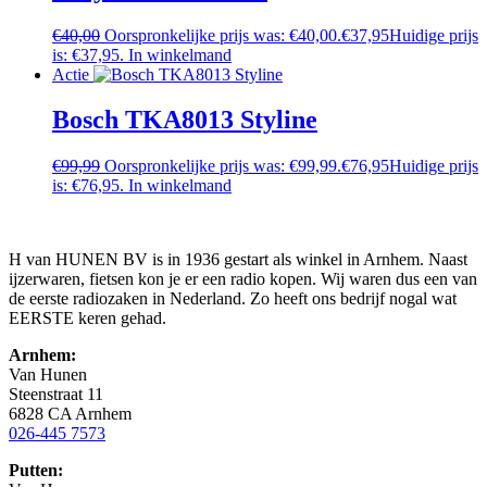
€
40,00
Oorspronkelijke prijs was: €40,00.
€
37,95
Huidige prijs
is: €37,95.
In winkelmand
Actie
Bosch TKA8013 Styline
€
99,99
Oorspronkelijke prijs was: €99,99.
€
76,95
Huidige prijs
is: €76,95.
In winkelmand
H van HUNEN BV is in 1936 gestart als winkel in Arnhem. Naast
ijzerwaren, fietsen kon je er een radio kopen. Wij waren dus een van
de eerste radiozaken in Nederland. Zo heeft ons bedrijf nogal wat
EERSTE keren gehad.
Arnhem:
Van Hunen
Steenstraat 11
6828 CA Arnhem
026-445 7573
Putten: