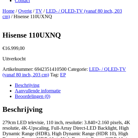
Contact
Home
/
Overig
/
TV
/
LED- / QLED-TV (vanaf 80 inch, 203
cm)
/ Hisense 110UXNQ
Hisense 110UXNQ
€
16.999,00
Uitverkocht
Artikelnummer:
6942351410500
Categorie:
LED- / QLED-TV
(vanaf 80 inch, 203 cm)
Tag:
EP
Beschrijving
Aanvullende informatie
Beoordelingen (0)
Beschrijving
279cm LED televisie, 110 inch, resolutie: 3.840×2.160 pixels, 4K
resolutie, 4K-Upscaling, Full-Array Direct-LED Backlight, High
Dynamic Range (HDR), High Dynamic Range (HDR 10), High