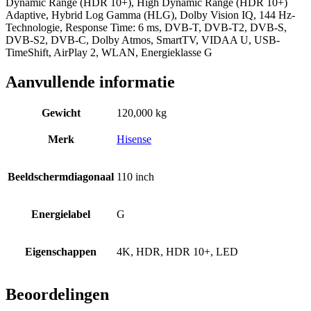
Dynamic Range (HDR 10+), High Dynamic Range (HDR 10+)
Adaptive, Hybrid Log Gamma (HLG), Dolby Vision IQ, 144 Hz-
Technologie, Response Time: 6 ms, DVB-T, DVB-T2, DVB-S,
DVB-S2, DVB-C, Dolby Atmos, SmartTV, VIDAA U, USB-
TimeShift, AirPlay 2, WLAN, Energieklasse G
Aanvullende informatie
Gewicht
120,000 kg
Merk
Hisense
Beeldschermdiagonaal
110 inch
Energielabel
G
Eigenschappen
4K, HDR, HDR 10+, LED
Beoordelingen