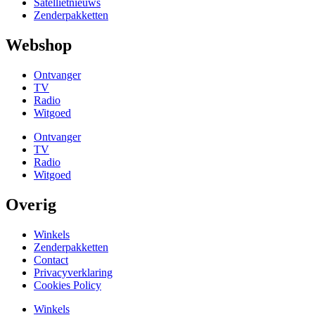
Satellietnieuws
Zenderpakketten
Webshop
Ontvanger
TV
Radio
Witgoed
Ontvanger
TV
Radio
Witgoed
Overig
Winkels
Zenderpakketten
Contact
Privacyverklaring
Cookies Policy
Winkels