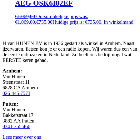
AEG OSK6I82EF
€
1.069,00
Oorspronkelijke prijs was:
€1.069,00.
€
735,00
Huidige prijs is: €735,00.
In winkelmand
H van HUNEN BV is in 1936 gestart als winkel in Arnhem. Naast
ijzerwaren, fietsen kon je er een radio kopen. Wij waren dus een van
de eerste radiozaken in Nederland. Zo heeft ons bedrijf nogal wat
EERSTE keren gehad.
Arnhem:
Van Hunen
Steenstraat 11
6828 CA Arnhem
026-445 7573
Putten:
Van Hunen
Bakkerstraat 17
3882 AA Putten
0341-355 466
Lees meer over ons