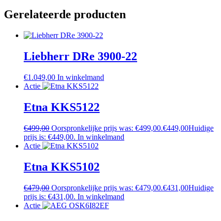
Gerelateerde producten
Liebherr DRe 3900-22
€
1.049,00
In winkelmand
Actie
Etna KKS5122
€
499,00
Oorspronkelijke prijs was: €499,00.
€
449,00
Huidige
prijs is: €449,00.
In winkelmand
Actie
Etna KKS5102
€
479,00
Oorspronkelijke prijs was: €479,00.
€
431,00
Huidige
prijs is: €431,00.
In winkelmand
Actie