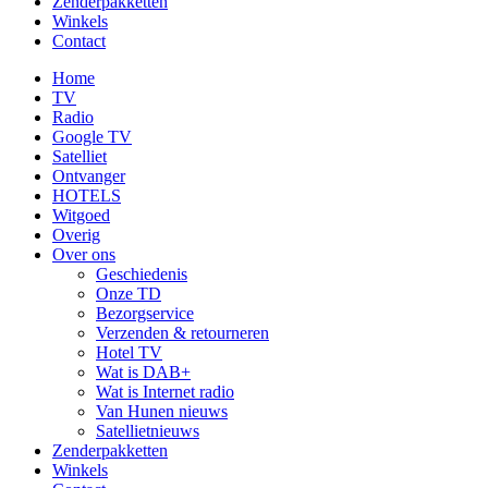
Zenderpakketten
Winkels
Contact
Home
TV
Radio
Google TV
Satelliet
Ontvanger
HOTELS
Witgoed
Overig
Over ons
Geschiedenis
Onze TD
Bezorgservice
Verzenden & retourneren
Hotel TV
Wat is DAB+
Wat is Internet radio
Van Hunen nieuws
Satellietnieuws
Zenderpakketten
Winkels