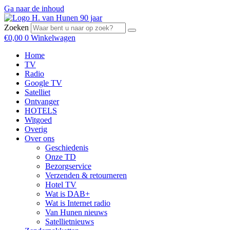
Ga naar de inhoud
Zoeken
€
0,00
0
Winkelwagen
Home
TV
Radio
Google TV
Satelliet
Ontvanger
HOTELS
Witgoed
Overig
Over ons
Geschiedenis
Onze TD
Bezorgservice
Verzenden & retourneren
Hotel TV
Wat is DAB+
Wat is Internet radio
Van Hunen nieuws
Satellietnieuws