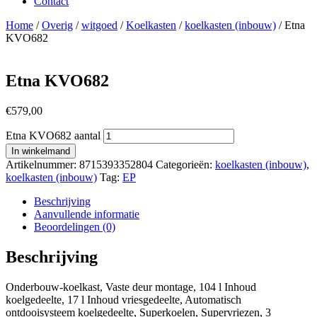
Contact
Home
/
Overig
/
witgoed
/
Koelkasten
/
koelkasten (inbouw)
/ Etna
KVO682
Etna KVO682
€
579,00
Etna KVO682 aantal
In winkelmand
Artikelnummer:
8715393352804
Categorieën:
koelkasten (inbouw)
,
koelkasten (inbouw)
Tag:
EP
Beschrijving
Aanvullende informatie
Beoordelingen (0)
Beschrijving
Onderbouw-koelkast, Vaste deur montage, 104 l Inhoud
koelgedeelte, 17 l Inhoud vriesgedeelte, Automatisch
ontdooisysteem koelgedeelte, Superkoelen, Supervriezen, 3