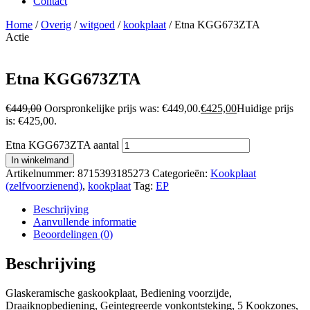
Contact
Home
/
Overig
/
witgoed
/
kookplaat
/ Etna KGG673ZTA
Actie
Etna KGG673ZTA
€
449,00
Oorspronkelijke prijs was: €449,00.
€
425,00
Huidige prijs
is: €425,00.
Etna KGG673ZTA aantal
In winkelmand
Artikelnummer:
8715393185273
Categorieën:
Kookplaat
(zelfvoorzienend)
,
kookplaat
Tag:
EP
Beschrijving
Aanvullende informatie
Beoordelingen (0)
Beschrijving
Glaskeramische gaskookplaat, Bediening voorzijde,
Draaiknopbediening, Geintegreerde vonkontsteking, 5 Kookzones,