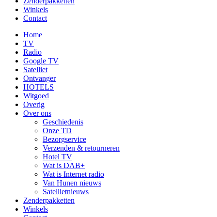
Zenderpakketten
Winkels
Contact
Home
TV
Radio
Google TV
Satelliet
Ontvanger
HOTELS
Witgoed
Overig
Over ons
Geschiedenis
Onze TD
Bezorgservice
Verzenden & retourneren
Hotel TV
Wat is DAB+
Wat is Internet radio
Van Hunen nieuws
Satellietnieuws
Zenderpakketten
Winkels