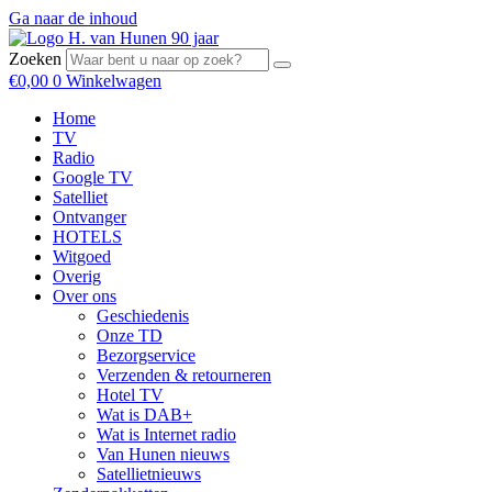
Ga naar de inhoud
Zoeken
€
0,00
0
Winkelwagen
Home
TV
Radio
Google TV
Satelliet
Ontvanger
HOTELS
Witgoed
Overig
Over ons
Geschiedenis
Onze TD
Bezorgservice
Verzenden & retourneren
Hotel TV
Wat is DAB+
Wat is Internet radio
Van Hunen nieuws
Satellietnieuws