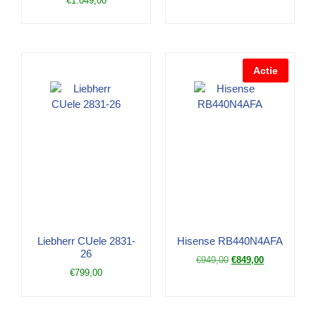
€
1.049,00
Actie
Liebherr CUele 2831-
Hisense RB440N4AFA
26
€
949,00
€
849,00
€
799,00