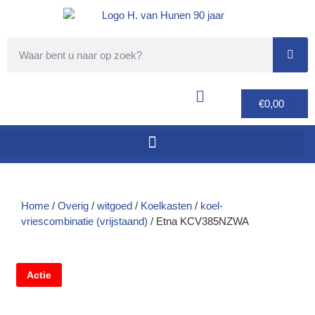
€
0,00
Home
/
Overig
/
witgoed
/
Koelkasten
/
koel-
vriescombinatie (vrijstaand)
/ Etna KCV385NZWA
Actie