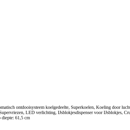
matisch ontdooisysteem koelgedeelte, Superkoelen, Koeling door luchtc
upervriezen, LED verlichting, IJsblokjesdispenser voor IJsblokjes, Cru
o diepte: 61,5 cm