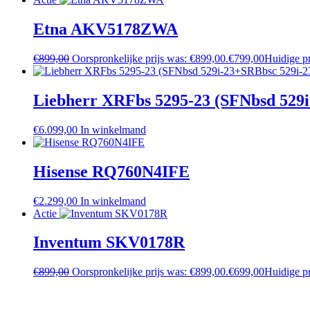
Etna AKV5178ZWA
€
899,00
Oorspronkelijke prijs was: €899,00.
€
799,00
Huidige pr
Liebherr XRFbs 5295-23 (SFNbsd 529i
€
6.099,00
In winkelmand
Hisense RQ760N4IFE
€
2.299,00
In winkelmand
Actie
Inventum SKV0178R
€
899,00
Oorspronkelijke prijs was: €899,00.
€
699,00
Huidige pr