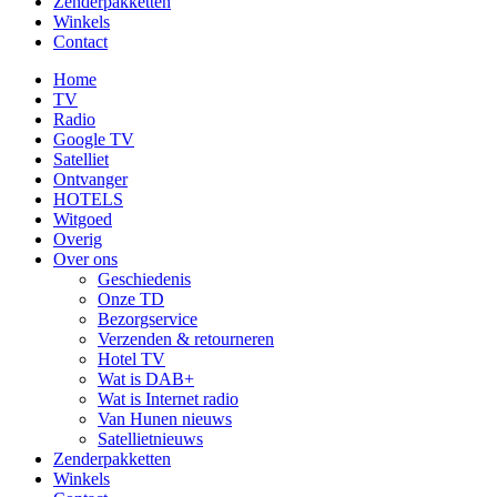
Zenderpakketten
Winkels
Contact
Home
TV
Radio
Google TV
Satelliet
Ontvanger
HOTELS
Witgoed
Overig
Over ons
Geschiedenis
Onze TD
Bezorgservice
Verzenden & retourneren
Hotel TV
Wat is DAB+
Wat is Internet radio
Van Hunen nieuws
Satellietnieuws
Zenderpakketten
Winkels