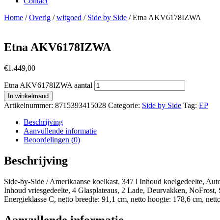
Contact
Home
/
Overig
/
witgoed
/
Side by Side
/ Etna AKV6178IZWA
Etna AKV6178IZWA
€
1.449,00
Etna AKV6178IZWA aantal
In winkelmand
Artikelnummer:
8715393415028
Categorie:
Side by Side
Tag:
EP
Beschrijving
Aanvullende informatie
Beoordelingen (0)
Beschrijving
Side-by-Side / Amerikaanse koelkast, 347 l Inhoud koelgedeelte, Auto
Inhoud vriesgedeelte, 4 Glasplateaus, 2 Lade, Deurvakken, NoFrost, S
Energieklasse C, netto breedte: 91,1 cm, netto hoogte: 178,6 cm, nett
Aanvullende informatie