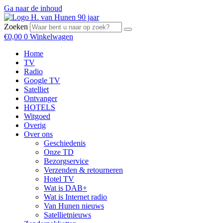
Ga naar de inhoud
Zoeken
€
0,00
0
Winkelwagen
Home
TV
Radio
Google TV
Satelliet
Ontvanger
HOTELS
Witgoed
Overig
Over ons
Geschiedenis
Onze TD
Bezorgservice
Verzenden & retourneren
Hotel TV
Wat is DAB+
Wat is Internet radio
Van Hunen nieuws
Satellietnieuws