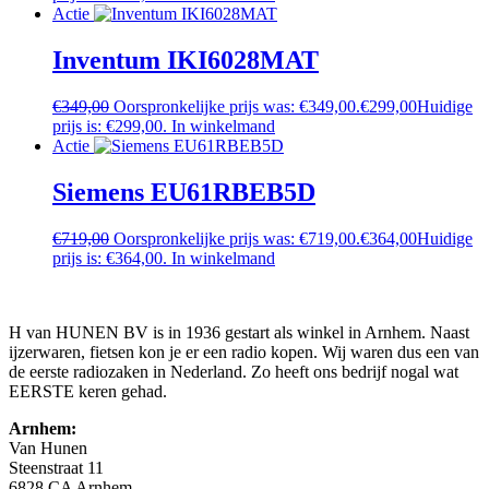
Actie
Inventum IKI6028MAT
€
349,00
Oorspronkelijke prijs was: €349,00.
€
299,00
Huidige
prijs is: €299,00.
In winkelmand
Actie
Siemens EU61RBEB5D
€
719,00
Oorspronkelijke prijs was: €719,00.
€
364,00
Huidige
prijs is: €364,00.
In winkelmand
H van HUNEN BV is in 1936 gestart als winkel in Arnhem. Naast
ijzerwaren, fietsen kon je er een radio kopen. Wij waren dus een van
de eerste radiozaken in Nederland. Zo heeft ons bedrijf nogal wat
EERSTE keren gehad.
Arnhem:
Van Hunen
Steenstraat 11
6828 CA Arnhem