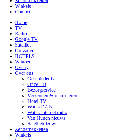
Zenderpakketten
Winkels
Contact
Home
TV
Radio
Google TV
Satelliet
Ontvanger
HOTELS
Witgoed
Overig
Over ons
Geschiedenis
Onze TD
Bezorgservice
Verzenden & retourneren
Hotel TV
Wat is DAB+
Wat is Internet radio
Van Hunen nieuws
Satellietnieuws
Zenderpakketten
Winkels