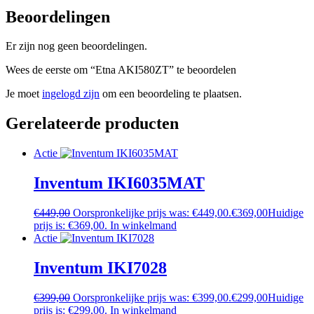
Beoordelingen
Er zijn nog geen beoordelingen.
Wees de eerste om “Etna AKI580ZT” te beoordelen
Je moet
ingelogd zijn
om een beoordeling te plaatsen.
Gerelateerde producten
Actie
Inventum IKI6035MAT
€
449,00
Oorspronkelijke prijs was: €449,00.
€
369,00
Huidige
prijs is: €369,00.
In winkelmand
Actie
Inventum IKI7028
€
399,00
Oorspronkelijke prijs was: €399,00.
€
299,00
Huidige
prijs is: €299,00.
In winkelmand