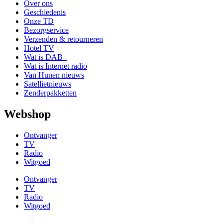
Over ons
Geschiedenis
Onze TD
Bezorgservice
Verzenden & retourneren
Hotel TV
Wat is DAB+
Wat is Internet radio
Van Hunen nieuws
Satellietnieuws
Zenderpakketten
Webshop
Ontvanger
TV
Radio
Witgoed
Ontvanger
TV
Radio
Witgoed