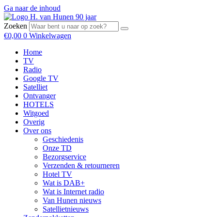
Ga naar de inhoud
Zoeken
€
0,00
0
Winkelwagen
Home
TV
Radio
Google TV
Satelliet
Ontvanger
HOTELS
Witgoed
Overig
Over ons
Geschiedenis
Onze TD
Bezorgservice
Verzenden & retourneren
Hotel TV
Wat is DAB+
Wat is Internet radio
Van Hunen nieuws
Satellietnieuws