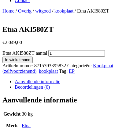
Contact
Home
/
Overig
/
witgoed
/
kookplaat
/ Etna AKI580ZT
Etna AKI580ZT
€
2.049,00
Etna AKI580ZT aantal
In winkelmand
Artikelnummer:
8715393395832
Categorieën:
Kookplaat
(zelfvoorzienend)
,
kookplaat
Tag:
EP
Aanvullende informatie
Beoordelingen (0)
Aanvullende informatie
Gewicht
30 kg
Merk
Etna