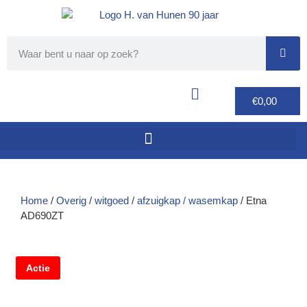
€
0,00
Home
/
Overig
/
witgoed
/
afzuigkap / wasemkap
/ Etna
AD690ZT
Actie