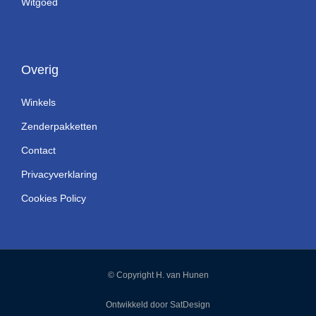
Witgoed
Overig
Winkels
Zenderpakketten
Contact
Privacyverklaring
Cookies Policy
© Copyright H. van Hunen
Ontwikkeld door SatDesign