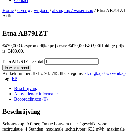
Contact
Home
/
Overig
/
witgoed
/
afzuigkap / wasemkap
/ Etna AB791ZT
Actie
Etna AB791ZT
€
479,00
Oorspronkelijke prijs was: €479,00.
€
403,00
Huidige prijs
is: €403,00.
Etna AB791ZT aantal
In winkelmand
Artikelnummer:
8715393378538
Categorie:
afzuigkap / wasemkap
Tag:
EP
Beschrijving
Aanvullende informatie
Beoordelingen (0)
Beschrijving
Schouwkap, Afvoer, Om te bouwen naar / geschikt voor
recirculatie, 4 Standen, maximale luchtafvoer: 632 m³/h, maximale