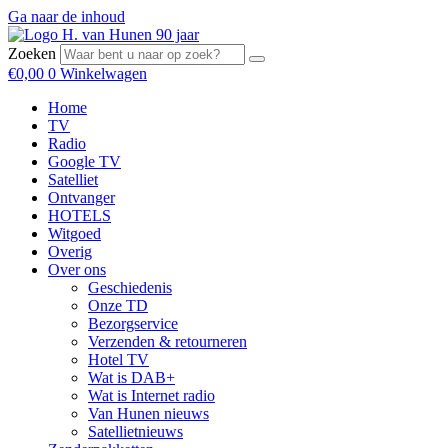
Ga naar de inhoud
Zoeken
€
0,00
0
Winkelwagen
Home
TV
Radio
Google TV
Satelliet
Ontvanger
HOTELS
Witgoed
Overig
Over ons
Geschiedenis
Onze TD
Bezorgservice
Verzenden & retourneren
Hotel TV
Wat is DAB+
Wat is Internet radio
Van Hunen nieuws
Satellietnieuws