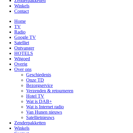
Zenderpakketten
Winkels
Contact
Home
TV
Radio
Google TV
Satelliet
Ontvanger
HOTELS
Witgoed
Overig
Over ons
Geschiedenis
Onze TD
Bezorgservice
Verzenden & retourneren
Hotel TV
Wat is DAB+
Wat is Internet radio
Van Hunen nieuws
Satellietnieuws
Zenderpakketten
Winkels