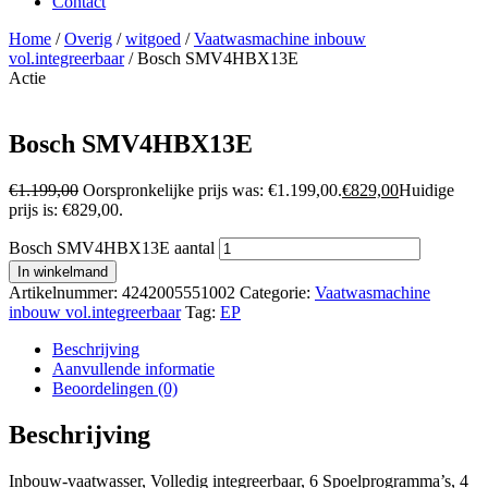
Contact
Home
/
Overig
/
witgoed
/
Vaatwasmachine inbouw
vol.integreerbaar
/ Bosch SMV4HBX13E
Actie
Bosch SMV4HBX13E
€
1.199,00
Oorspronkelijke prijs was: €1.199,00.
€
829,00
Huidige
prijs is: €829,00.
Bosch SMV4HBX13E aantal
In winkelmand
Artikelnummer:
4242005551002
Categorie:
Vaatwasmachine
inbouw vol.integreerbaar
Tag:
EP
Beschrijving
Aanvullende informatie
Beoordelingen (0)
Beschrijving
Inbouw-vaatwasser, Volledig integreerbaar, 6 Spoelprogramma’s, 4