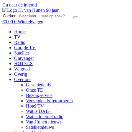
Ga naar de inhoud
Zoeken
€
0,00
0
Winkelwagen
Home
TV
Radio
Google TV
Satelliet
Ontvanger
HOTELS
Witgoed
Overig
Over ons
Geschiedenis
Onze TD
Bezorgservice
Verzenden & retourneren
Hotel TV
Wat is DAB+
Wat is Internet radio
Van Hunen nieuws
Satellietnieuws