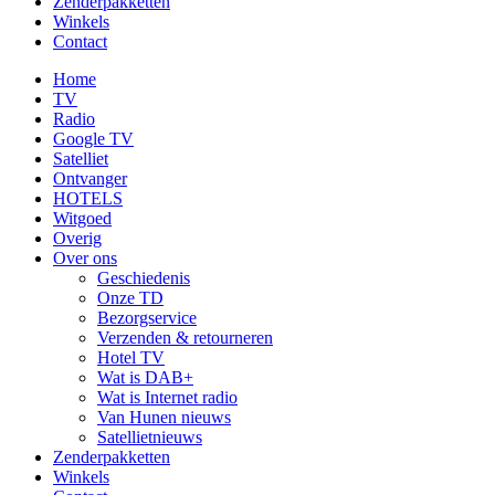
Zenderpakketten
Winkels
Contact
Home
TV
Radio
Google TV
Satelliet
Ontvanger
HOTELS
Witgoed
Overig
Over ons
Geschiedenis
Onze TD
Bezorgservice
Verzenden & retourneren
Hotel TV
Wat is DAB+
Wat is Internet radio
Van Hunen nieuws
Satellietnieuws
Zenderpakketten
Winkels