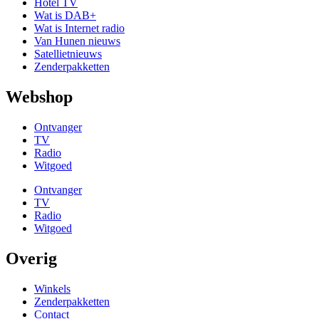
Hotel TV
Wat is DAB+
Wat is Internet radio
Van Hunen nieuws
Satellietnieuws
Zenderpakketten
Webshop
Ontvanger
TV
Radio
Witgoed
Ontvanger
TV
Radio
Witgoed
Overig
Winkels
Zenderpakketten
Contact