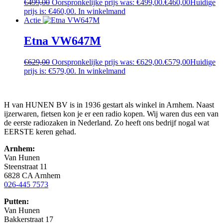
€
499,00
Oorspronkelijke prijs was: €499,00.
€
460,00
Huidige
prijs is: €460,00.
In winkelmand
Actie
Etna VW647M
€
629,00
Oorspronkelijke prijs was: €629,00.
€
579,00
Huidige
prijs is: €579,00.
In winkelmand
H van HUNEN BV is in 1936 gestart als winkel in Arnhem. Naast
ijzerwaren, fietsen kon je er een radio kopen. Wij waren dus een van
de eerste radiozaken in Nederland. Zo heeft ons bedrijf nogal wat
EERSTE keren gehad.
Arnhem:
Van Hunen
Steenstraat 11
6828 CA Arnhem
026-445 7573
Putten:
Van Hunen
Bakkerstraat 17