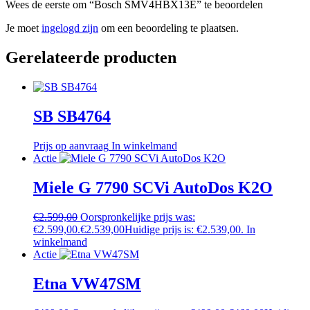
Wees de eerste om “Bosch SMV4HBX13E” te beoordelen
Je moet
ingelogd zijn
om een beoordeling te plaatsen.
Gerelateerde producten
SB SB4764
Prijs op aanvraag
In winkelmand
Actie
Miele G 7790 SCVi AutoDos K2O
€
2.599,00
Oorspronkelijke prijs was:
€2.599,00.
€
2.539,00
Huidige prijs is: €2.539,00.
In
winkelmand
Actie
Etna VW47SM