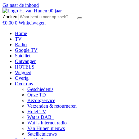
Ga naar de inhoud
Zoeken
€
0,00
0
Winkelwagen
Home
TV
Radio
Google TV
Satelliet
Ontvanger
HOTELS
Witgoed
Overig
Over ons
Geschiedenis
Onze TD
Bezorgservice
Verzenden & retourneren
Hotel TV
Wat is DAB+
Wat is Internet radio
Van Hunen nieuws
Satellietnieuws