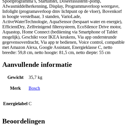
Spoelprogramma’s, Startuitstel, Doseerassistent/-pomp,
Afwasmiddelherkenning, Display, Programmaverloop weergave,
Infolight (programaverloop dmv lichtpunt op de vloer), Bovenkorf
in hoogte verstelbaar, 3 standen, VarioLade,
ActiveWaterTechnologie, AquaSensor (bespaart water en energie),
EfficientDry, Zelfreinigend filtersysteem, EcoSilence Drive motor,
Aquastop, Home Connect (bediiening via Smartphone of Tablet
mogelijk), Geschikt voor IKEA keukens, Via app ondersteunde
gegevensoverdracht, Via app te bedienen, Voice control, compatible
met Amazon Alexa, Google Assistant, Energieklasse C, netto
breedte: 59,8 cm, netto hoogte: 81,5 cm, netto diepte: 55 cm
Aanvullende informatie
Gewicht
35,7 kg
Merk
Bosch
Energielabel
C
Beoordelingen