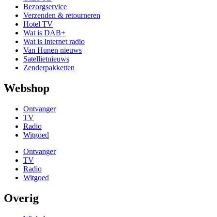
Bezorgservice
Verzenden & retourneren
Hotel TV
Wat is DAB+
Wat is Internet radio
Van Hunen nieuws
Satellietnieuws
Zenderpakketten
Webshop
Ontvanger
TV
Radio
Witgoed
Ontvanger
TV
Radio
Witgoed
Overig