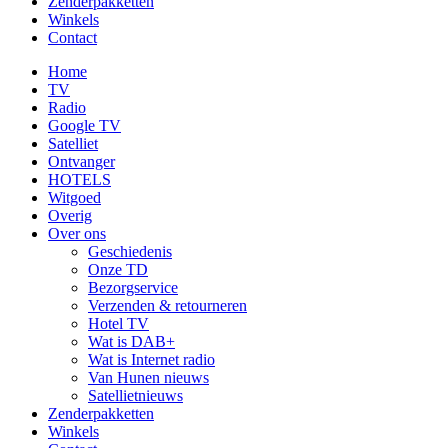
Zenderpakketten
Winkels
Contact
Home
TV
Radio
Google TV
Satelliet
Ontvanger
HOTELS
Witgoed
Overig
Over ons
Geschiedenis
Onze TD
Bezorgservice
Verzenden & retourneren
Hotel TV
Wat is DAB+
Wat is Internet radio
Van Hunen nieuws
Satellietnieuws
Zenderpakketten
Winkels