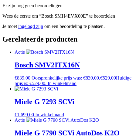
Er zijn nog geen beoordelingen.
Wees de eerste om “Bosch SMH4EVX00E” te beoordelen
Je moet
ingelogd zijn
om een beoordeling te plaatsen.
Gerelateerde producten
Actie
Bosch SMV2ITX16N
€
839,00
Oorspronkelijke prijs was: €839,00.
€
529,00
Huidige
prijs is: €529,00.
In winkelmand
Miele G 7293 SCVi
€
1.699,00
In winkelmand
Actie
Miele G 7790 SCVi AutoDos K2O