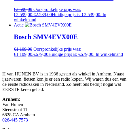
€
2.599,00
Oorspronkelijke prijs was:
€2.599,00.
€
2.539,00
Huidige prijs is: €2.539,00.
In
winkelmand
Actie
Bosch SMV4EVX00E
€
1.109,00
Oorspronkelijke prijs was:
€1.109,00.
€
679,00
Huidige prijs is: €679,00.
In winkelmand
H van HUNEN BV is in 1936 gestart als winkel in Arnhem. Naast
ijzerwaren, fietsen kon je er een radio kopen. Wij waren dus een van
de eerste radiozaken in Nederland. Zo heeft ons bedrijf nogal wat
EERSTE keren gehad.
Arnhem:
Van Hunen
Steenstraat 11
6828 CA Arnhem
026-445 7573