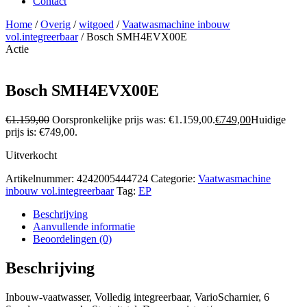
Contact
Home
/
Overig
/
witgoed
/
Vaatwasmachine inbouw
vol.integreerbaar
/ Bosch SMH4EVX00E
Actie
Bosch SMH4EVX00E
€
1.159,00
Oorspronkelijke prijs was: €1.159,00.
€
749,00
Huidige
prijs is: €749,00.
Uitverkocht
Artikelnummer:
4242005444724
Categorie:
Vaatwasmachine
inbouw vol.integreerbaar
Tag:
EP
Beschrijving
Aanvullende informatie
Beoordelingen (0)
Beschrijving
Inbouw-vaatwasser, Volledig integreerbaar, VarioScharnier, 6