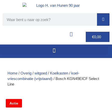
€
0,00
Home
/
Overig
/
witgoed
/
Koelkasten
/
koel-
vriescombinatie (vrijstaand)
/ Bosch KGN49EICF Select
Line
Actie