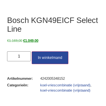
Bosch KGN49EICF Select
Line
€
1.169,00
€
1.049,00
In winkelmand
Artikelnummer:
4242005348152
Categorieën:
koel-vriescombinatie (vrijstaand)
,
koel-vriescombinatie (vrijstaand)