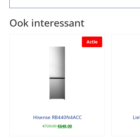
Ook interessant
Actie
Hisense RB440N4ACC
Lie
€
729,00
€
648,00