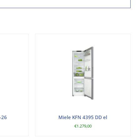
-26
Miele KFN 4395 DD el
€
1.279,00