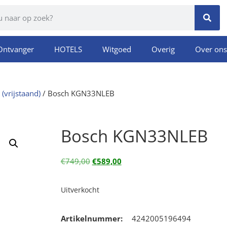
Ontvanger
HOTELS
Witgoed
Overig
Over ons
(vrijstaand)
/ Bosch KGN33NLEB
Bosch KGN33NLEB
€
749,00
€
589,00
Uitverkocht
Artikelnummer:
4242005196494