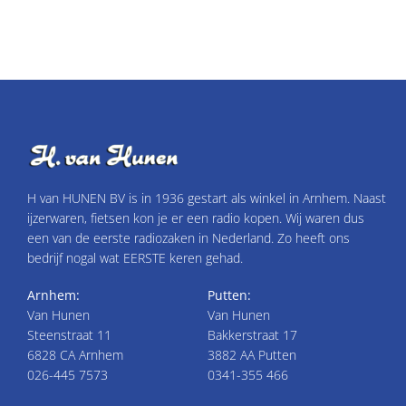
H van HUNEN BV is in 1936 gestart als winkel in Arnhem. Naast
ijzerwaren, fietsen kon je er een radio kopen. Wij waren dus
een van de eerste radiozaken in Nederland. Zo heeft ons
bedrijf nogal wat EERSTE keren gehad.
Arnhem:
Putten:
Van Hunen
Van Hunen
Steenstraat 11
Bakkerstraat 17
6828 CA Arnhem
3882 AA Putten
026-445 7573
0341-355 466