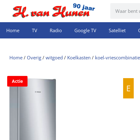
Home
TV
Radio
Google TV
Satelliet
Home
/
Overig
/
witgoed
/
Koelkasten
/
koel-vriescombinatie 
Actie
E