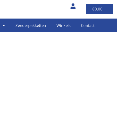
€
0,00
Zenderpakketten
Winkels
Contact