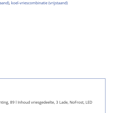
taand)
,
koel-vriescombinatie (vrijstaand)
hting, 89 l Inhoud vriesgedeelte, 3 Lade, NoFrost, LED