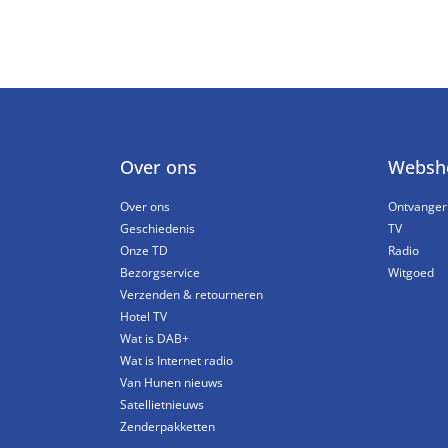
Over ons
Websh
Over ons
Ontvanger
Geschiedenis
TV
Onze TD
Radio
Bezorgservice
Witgoed
Verzenden & retourneren
Hotel TV
Wat is DAB+
Wat is Internet radio
Van Hunen nieuws
Satellietnieuws
Zenderpakketten