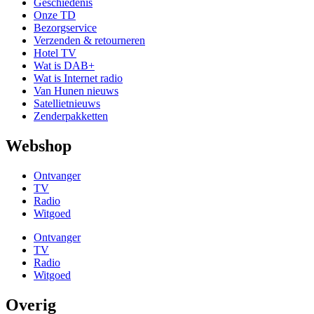
Geschiedenis
Onze TD
Bezorgservice
Verzenden & retourneren
Hotel TV
Wat is DAB+
Wat is Internet radio
Van Hunen nieuws
Satellietnieuws
Zenderpakketten
Webshop
Ontvanger
TV
Radio
Witgoed
Ontvanger
TV
Radio
Witgoed
Overig