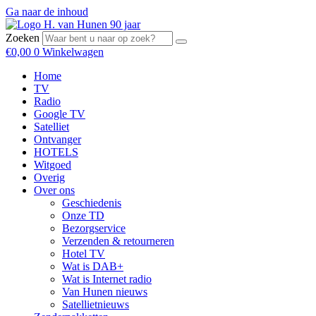
Ga naar de inhoud
Zoeken
€
0,00
0
Winkelwagen
Home
TV
Radio
Google TV
Satelliet
Ontvanger
HOTELS
Witgoed
Overig
Over ons
Geschiedenis
Onze TD
Bezorgservice
Verzenden & retourneren
Hotel TV
Wat is DAB+
Wat is Internet radio
Van Hunen nieuws
Satellietnieuws