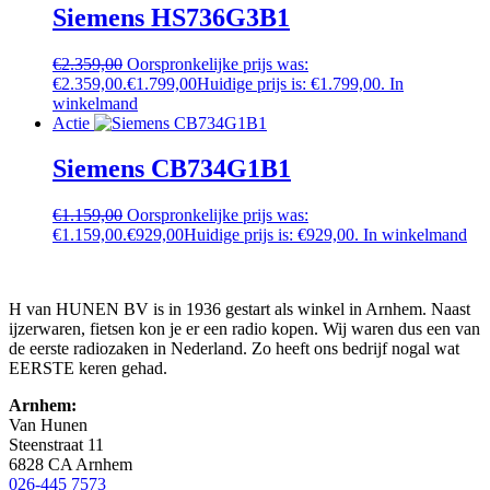
Siemens HS736G3B1
€
2.359,00
Oorspronkelijke prijs was:
€2.359,00.
€
1.799,00
Huidige prijs is: €1.799,00.
In
winkelmand
Actie
Siemens CB734G1B1
€
1.159,00
Oorspronkelijke prijs was:
€1.159,00.
€
929,00
Huidige prijs is: €929,00.
In winkelmand
H van HUNEN BV is in 1936 gestart als winkel in Arnhem. Naast
ijzerwaren, fietsen kon je er een radio kopen. Wij waren dus een van
de eerste radiozaken in Nederland. Zo heeft ons bedrijf nogal wat
EERSTE keren gehad.
Arnhem:
Van Hunen
Steenstraat 11
6828 CA Arnhem
026-445 7573