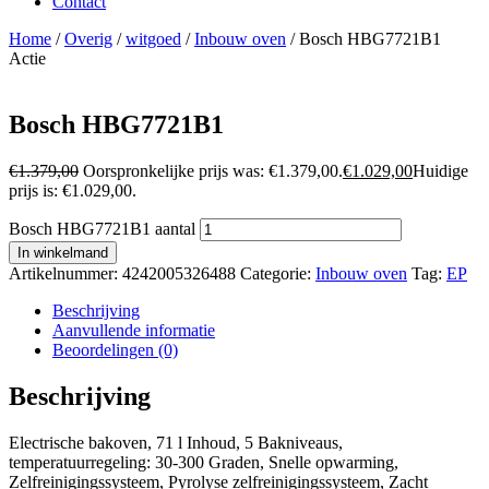
Contact
Home
/
Overig
/
witgoed
/
Inbouw oven
/ Bosch HBG7721B1
Actie
Bosch HBG7721B1
€
1.379,00
Oorspronkelijke prijs was: €1.379,00.
€
1.029,00
Huidige
prijs is: €1.029,00.
Bosch HBG7721B1 aantal
In winkelmand
Artikelnummer:
4242005326488
Categorie:
Inbouw oven
Tag:
EP
Beschrijving
Aanvullende informatie
Beoordelingen (0)
Beschrijving
Electrische bakoven, 71 l Inhoud, 5 Bakniveaus,
temperatuurregeling: 30-300 Graden, Snelle opwarming,
Zelfreinigingssysteem, Pyrolyse zelfreinigingssysteem, Zacht