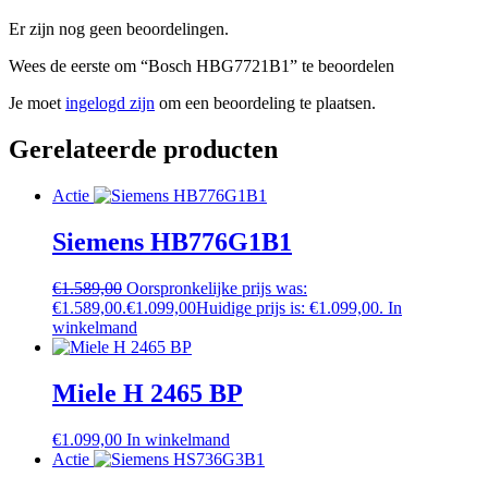
Er zijn nog geen beoordelingen.
Wees de eerste om “Bosch HBG7721B1” te beoordelen
Je moet
ingelogd zijn
om een beoordeling te plaatsen.
Gerelateerde producten
Actie
Siemens HB776G1B1
€
1.589,00
Oorspronkelijke prijs was:
€1.589,00.
€
1.099,00
Huidige prijs is: €1.099,00.
In
winkelmand
Miele H 2465 BP
€
1.099,00
In winkelmand
Actie