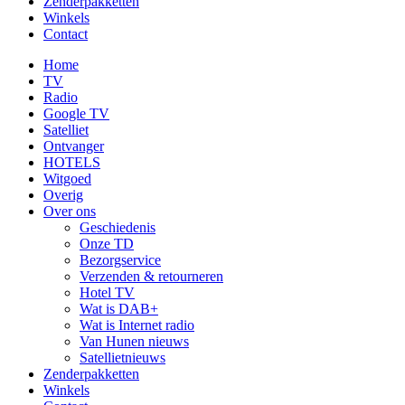
Zenderpakketten
Winkels
Contact
Home
TV
Radio
Google TV
Satelliet
Ontvanger
HOTELS
Witgoed
Overig
Over ons
Geschiedenis
Onze TD
Bezorgservice
Verzenden & retourneren
Hotel TV
Wat is DAB+
Wat is Internet radio
Van Hunen nieuws
Satellietnieuws
Zenderpakketten
Winkels