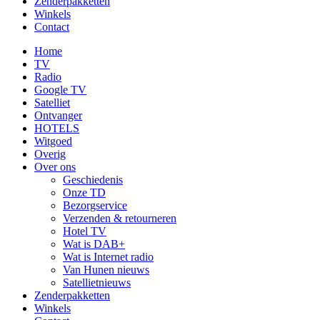
Zenderpakketten
Winkels
Contact
Home
TV
Radio
Google TV
Satelliet
Ontvanger
HOTELS
Witgoed
Overig
Over ons
Geschiedenis
Onze TD
Bezorgservice
Verzenden & retourneren
Hotel TV
Wat is DAB+
Wat is Internet radio
Van Hunen nieuws
Satellietnieuws
Zenderpakketten
Winkels