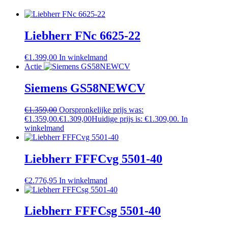
Liebherr FNc 6625-22
€
1.399,00
In winkelmand
Actie
Siemens GS58NEWCV
€
1.359,00
Oorspronkelijke prijs was:
€1.359,00.
€
1.309,00
Huidige prijs is: €1.309,00.
In
winkelmand
Liebherr FFFCvg 5501-40
€
2.776,95
In winkelmand
Liebherr FFFCsg 5501-40