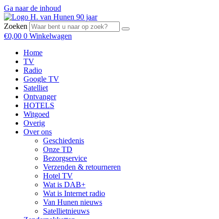
Ga naar de inhoud
Zoeken
€
0,00
0
Winkelwagen
Home
TV
Radio
Google TV
Satelliet
Ontvanger
HOTELS
Witgoed
Overig
Over ons
Geschiedenis
Onze TD
Bezorgservice
Verzenden & retourneren
Hotel TV
Wat is DAB+
Wat is Internet radio
Van Hunen nieuws
Satellietnieuws