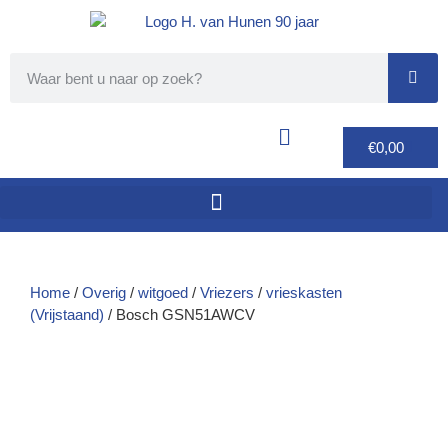
€
0,00
Home
/
Overig
/
witgoed
/
Vriezers
/
vrieskasten
(Vrijstaand)
/ Bosch GSN51AWCV