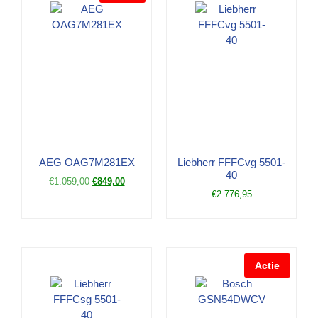
AEG OAG7M281EX
Liebherr FFFCvg 5501-
40
€
1.059,00
€
849,00
€
2.776,95
Actie