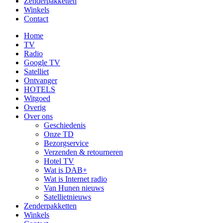
Zenderpakketten
Winkels
Contact
Home
TV
Radio
Google TV
Satelliet
Ontvanger
HOTELS
Witgoed
Overig
Over ons
Geschiedenis
Onze TD
Bezorgservice
Verzenden & retourneren
Hotel TV
Wat is DAB+
Wat is Internet radio
Van Hunen nieuws
Satellietnieuws
Zenderpakketten
Winkels