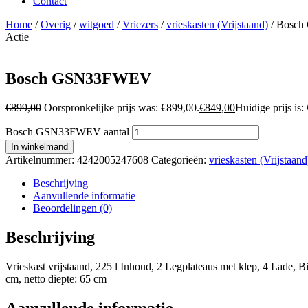
Contact
Home
/
Overig
/
witgoed
/
Vriezers
/
vrieskasten (Vrijstaand)
/ Bosc
Actie
Bosch GSN33FWEV
€
899,00
Oorspronkelijke prijs was: €899,00.
€
849,00
Huidige prijs is:
Bosch GSN33FWEV aantal
In winkelmand
Artikelnummer:
4242005247608
Categorieën:
vrieskasten (Vrijstaand
Beschrijving
Aanvullende informatie
Beoordelingen (0)
Beschrijving
Vrieskast vrijstaand, 225 l Inhoud, 2 Legplateaus met klep, 4 Lade, 
cm, netto diepte: 65 cm
Aanvullende informatie