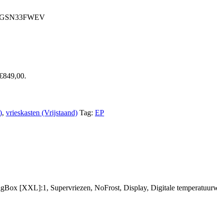
h GSN33FWEV
 €849,00.
)
,
vrieskasten (Vrijstaand)
Tag:
EP
BigBox [XXL]:1, Supervriezen, NoFrost, Display, Digitale temperatuurw