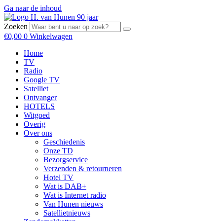
Ga naar de inhoud
Zoeken
€
0,00
0
Winkelwagen
Home
TV
Radio
Google TV
Satelliet
Ontvanger
HOTELS
Witgoed
Overig
Over ons
Geschiedenis
Onze TD
Bezorgservice
Verzenden & retourneren
Hotel TV
Wat is DAB+
Wat is Internet radio
Van Hunen nieuws
Satellietnieuws