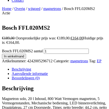
Contact
Home
/
Overig
/
witgoed
/
magnetrons
/ Bosch FFL020MS2
Actie
Bosch FFL020MS2
€
189,00
Oorspronkelijke prijs was: €189,00.
€
164,00
Huidige prijs
is: €164,00.
Bosch FFL020MS2 aantal
In winkelmand
Artikelnummer:
4242005296712
Categorie:
magnetrons
Tag:
EP
Beschrijving
Aanvullende informatie
Beoordelingen (0)
Beschrijving
Magnetron solo, 20 l Inhoud, 800 Watt Vermogen magnetron, 5
Vermogenstanden, Mechanische bediening, LED binnenverlichting,
Draaiplateau, 27 cm Doorsnede, Timer, netto breedte: 44,2 cm, netto