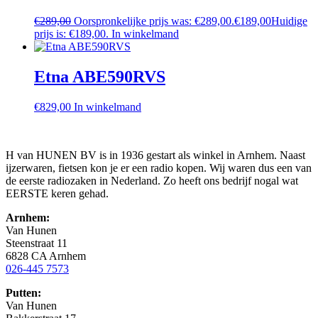
€
289,00
Oorspronkelijke prijs was: €289,00.
€
189,00
Huidige
prijs is: €189,00.
In winkelmand
Etna ABE590RVS
€
829,00
In winkelmand
H van HUNEN BV is in 1936 gestart als winkel in Arnhem. Naast
ijzerwaren, fietsen kon je er een radio kopen. Wij waren dus een van
de eerste radiozaken in Nederland. Zo heeft ons bedrijf nogal wat
EERSTE keren gehad.
Arnhem:
Van Hunen
Steenstraat 11
6828 CA Arnhem
026-445 7573
Putten:
Van Hunen