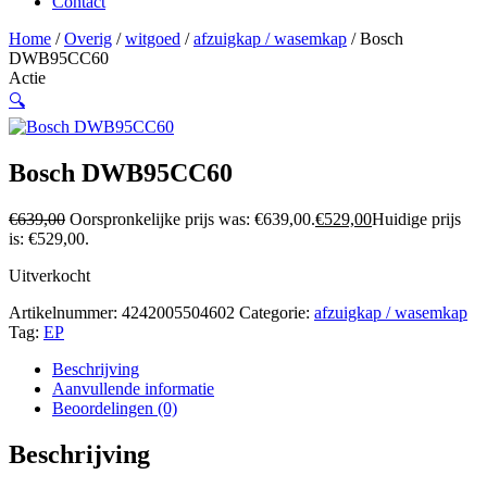
Contact
Home
/
Overig
/
witgoed
/
afzuigkap / wasemkap
/ Bosch
DWB95CC60
Actie
🔍
Bosch DWB95CC60
€
639,00
Oorspronkelijke prijs was: €639,00.
€
529,00
Huidige prijs
is: €529,00.
Uitverkocht
Artikelnummer:
4242005504602
Categorie:
afzuigkap / wasemkap
Tag:
EP
Beschrijving
Aanvullende informatie
Beoordelingen (0)
Beschrijving