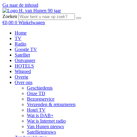
Ga naar de inhoud
Zoeken
€
0,00
0
Winkelwagen
Home
TV
Radio
Google TV
Satelliet
Ontvanger
HOTELS
Witgoed
Overig
Over ons
Geschiedenis
Onze TD
Bezorgservice
Verzenden & retourneren
Hotel TV
Wat is DAB+
Wat is Internet radio
Van Hunen nieuws
Satellietnieuws