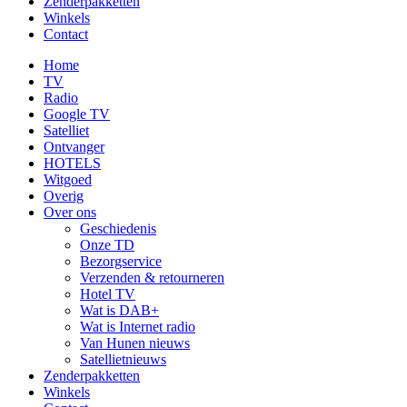
Zenderpakketten
Winkels
Contact
Home
TV
Radio
Google TV
Satelliet
Ontvanger
HOTELS
Witgoed
Overig
Over ons
Geschiedenis
Onze TD
Bezorgservice
Verzenden & retourneren
Hotel TV
Wat is DAB+
Wat is Internet radio
Van Hunen nieuws
Satellietnieuws
Zenderpakketten
Winkels