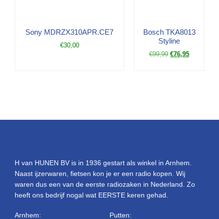
Sony MDRZX310APR.CE7
Bosch TKA8013
Styline
€
30,00
€
99,99
€
76,95
H van HUNEN BV is in 1936 gestart als winkel in Arnhem.
Naast ijzerwaren, fietsen kon je er een radio kopen. Wij
waren dus een van de eerste radiozaken in Nederland. Zo
heeft ons bedrijf nogal wat EERSTE keren gehad.
Arnhem:
Putten: