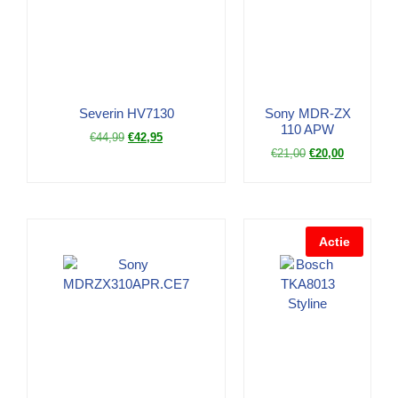
Severin HV7130
Sony MDR-ZX
110 APW
€
44,99
€
42,95
€
21,00
€
20,00
Actie