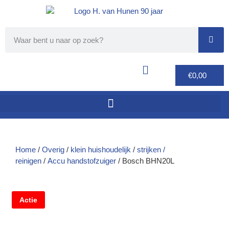
€
0,00
Home
/
Overig
/
klein huishoudelijk
/
strijken /
reinigen
/
Accu handstofzuiger
/ Bosch BHN20L
Actie