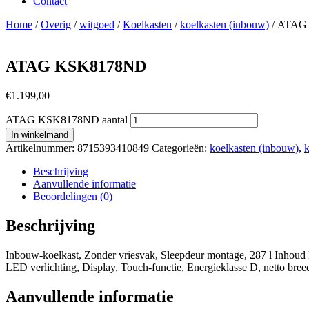
Contact
Home
/
Overig
/
witgoed
/
Koelkasten
/
koelkasten (inbouw)
/ ATAG
ATAG KSK8178ND
€
1.199,00
ATAG KSK8178ND aantal
In winkelmand
Artikelnummer:
8715393410849
Categorieën:
koelkasten (inbouw)
,
k
Beschrijving
Aanvullende informatie
Beoordelingen (0)
Beschrijving
Inbouw-koelkast, Zonder vriesvak, Sleepdeur montage, 287 l Inhoud k
LED verlichting, Display, Touch-functie, Energieklasse D, netto breed
Aanvullende informatie