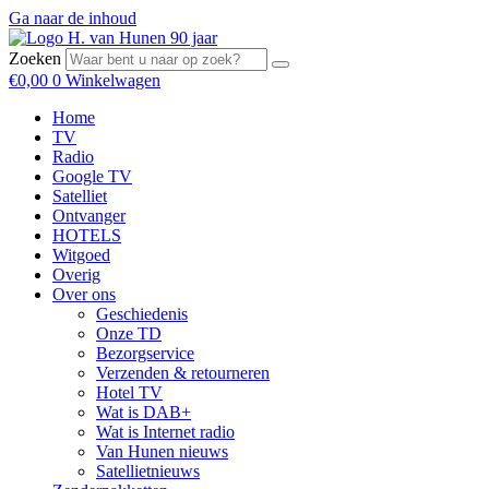
Ga naar de inhoud
Zoeken
€
0,00
0
Winkelwagen
Home
TV
Radio
Google TV
Satelliet
Ontvanger
HOTELS
Witgoed
Overig
Over ons
Geschiedenis
Onze TD
Bezorgservice
Verzenden & retourneren
Hotel TV
Wat is DAB+
Wat is Internet radio
Van Hunen nieuws
Satellietnieuws