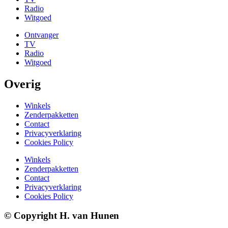
Radio
Witgoed
Ontvanger
TV
Radio
Witgoed
Overig
Winkels
Zenderpakketten
Contact
Privacyverklaring
Cookies Policy
Winkels
Zenderpakketten
Contact
Privacyverklaring
Cookies Policy
© Copyright H. van Hunen