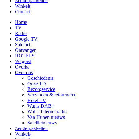
Zenderpakketten
Winkels
Contact
Home
TV
Radio
Google TV
Satelliet
Ontvanger
HOTELS
Witgoed
Overig
Over ons
Geschiedenis
Onze TD
Bezorgservice
Verzenden & retourneren
Hotel TV
Wat is DAB+
Wat is Internet radio
Van Hunen nieuws
Satellietnieuws
Zenderpakketten
Winkels