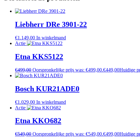
Liebherr DRe 3901-22
€
1.149,00
In winkelmand
Actie
Etna KKS5122
€
499,00
Oorspronkelijke prijs was: €499,00.
€
449,00
Huidige pr
Bosch KUR21ADE0
€
1.029,00
In winkelmand
Actie
Etna KKO682
€
549,00
Oorspronkelijke prijs was: €549,00.
€
499,00
Huidige pr