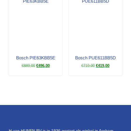
Bosch PIE63KBB5E
Bosch PUE611BB5D
€
889,00
€
496,00
€
719,00
€
419,00
H van HUNEN BV is in 1936 gestart als winkel in Arnhem.