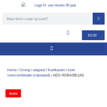
€
0,00
Home
/
Overig
/
witgoed
/
Koelkasten
/
koel-
vriescombinatie (vrijstaand)
/ AEG RDB428E1AX
Actie