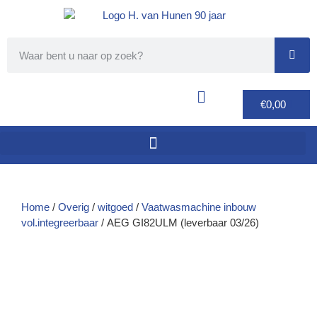
€
0,00
Home
/
Overig
/
witgoed
/
Vaatwasmachine inbouw
vol.integreerbaar
/ AEG GI82ULM (leverbaar 03/26)