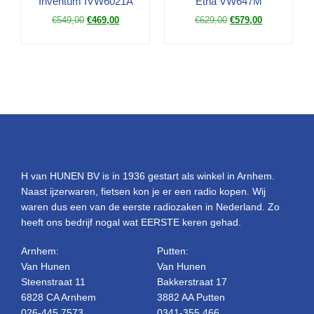
Inventum IVW6021A
Etna VW647M
€
549,00
€
469,00
€
629,00
€
579,00
H van HUNEN BV is in 1936 gestart als winkel in Arnhem.
Naast ijzerwaren, fietsen kon je er een radio kopen. Wij
waren dus een van de eerste radiozaken in Nederland. Zo
heeft ons bedrijf nogal wat EERSTE keren gehad.
Arnhem:
Putten:
Van Hunen
Van Hunen
Steenstraat 11
Bakkerstraat 17
6828 CA Arnhem
3882 AA Putten
026-445 7573
0341-355 466