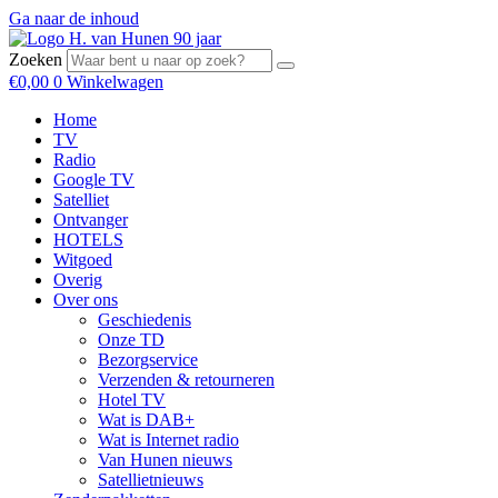
Ga naar de inhoud
Zoeken
€
0,00
0
Winkelwagen
Home
TV
Radio
Google TV
Satelliet
Ontvanger
HOTELS
Witgoed
Overig
Over ons
Geschiedenis
Onze TD
Bezorgservice
Verzenden & retourneren
Hotel TV
Wat is DAB+
Wat is Internet radio
Van Hunen nieuws
Satellietnieuws