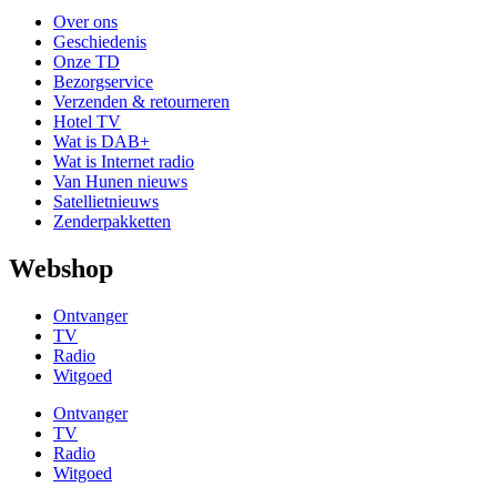
Over ons
Geschiedenis
Onze TD
Bezorgservice
Verzenden & retourneren
Hotel TV
Wat is DAB+
Wat is Internet radio
Van Hunen nieuws
Satellietnieuws
Zenderpakketten
Webshop
Ontvanger
TV
Radio
Witgoed
Ontvanger
TV
Radio
Witgoed