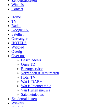
Zenderpakketten
Winkels
Contact
Home
TV
Radio
Google TV
Satelliet
Ontvanger
HOTELS
Witgoed
Overig
Over ons
Geschiedenis
Onze TD
Bezorgservice
Verzenden & retourneren
Hotel TV
Wat is DAB+
Wat is Internet radio
Van Hunen nieuws
Satellietnieuws
Zenderpakketten
Winkels