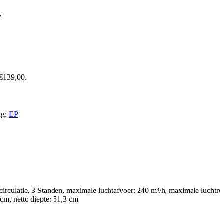
W
 €139,00.
g:
EP
culatie, 3 Standen, maximale luchtafvoer: 240 m³/h, maximale luchtrec
 cm, netto diepte: 51,3 cm