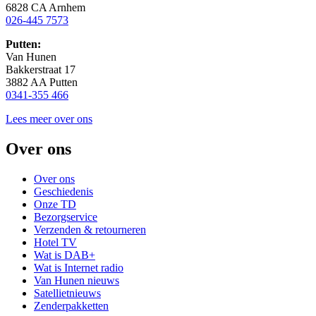
6828 CA Arnhem
026-445 7573
Putten:
Van Hunen
Bakkerstraat 17
3882 AA Putten
0341-355 466
Lees meer over ons
Over ons
Over ons
Geschiedenis
Onze TD
Bezorgservice
Verzenden & retourneren
Hotel TV
Wat is DAB+
Wat is Internet radio
Van Hunen nieuws
Satellietnieuws
Zenderpakketten