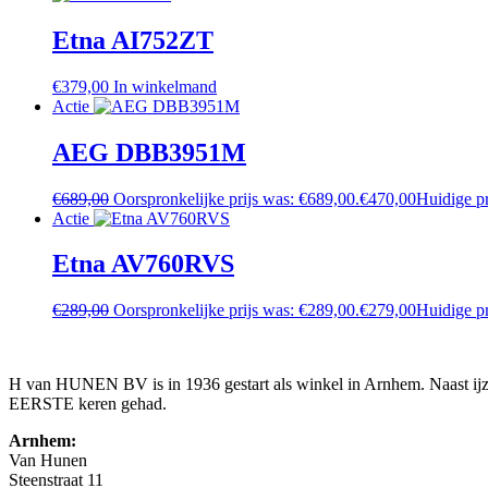
Etna AI752ZT
€
379,00
In winkelmand
Actie
AEG DBB3951M
€
689,00
Oorspronkelijke prijs was: €689,00.
€
470,00
Huidige pr
Actie
Etna AV760RVS
€
289,00
Oorspronkelijke prijs was: €289,00.
€
279,00
Huidige pr
H van HUNEN BV is in 1936 gestart als winkel in Arnhem. Naast ijzer
EERSTE keren gehad.
Arnhem:
Van Hunen
Steenstraat 11