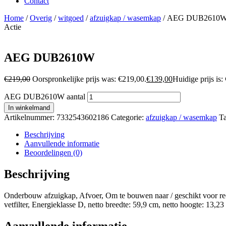
Contact
Home
/
Overig
/
witgoed
/
afzuigkap / wasemkap
/ AEG DUB2610
Actie
AEG DUB2610W
€
219,00
Oorspronkelijke prijs was: €219,00.
€
139,00
Huidige prijs is:
AEG DUB2610W aantal
In winkelmand
Artikelnummer:
7332543602186
Categorie:
afzuigkap / wasemkap
Ta
Beschrijving
Aanvullende informatie
Beoordelingen (0)
Beschrijving
Onderbouw afzuigkap, Afvoer, Om te bouwen naar / geschikt voor recir
vetfilter, Energieklasse D, netto breedte: 59,9 cm, netto hoogte: 13,23
Aanvullende informatie